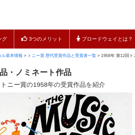
ング
3つのメリット
ブロードウェイとは？
カル基本情報
>
トニー賞 歴代受賞作品と受賞者一覧
>
1958年 第12
賞作品・ノミネート作品
トニー賞の1958年の受賞作品を紹介