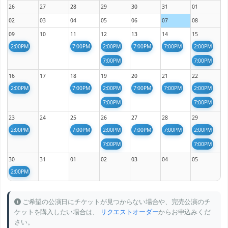
26
27
28
29
30
31
01
02
03
04
05
06
07
08
09
10
11
12
13
14
15
2:00PM
7:00PM
2:00PM
7:00PM
7:00PM
2:00PM
7:00PM
7:00PM
16
17
18
19
20
21
22
2:00PM
7:00PM
2:00PM
7:00PM
7:00PM
2:00PM
7:00PM
7:00PM
23
24
25
26
27
28
29
2:00PM
7:00PM
2:00PM
7:00PM
7:00PM
2:00PM
7:00PM
7:00PM
30
31
01
02
03
04
05
2:00PM
ご希望の公演日にチケットが見つからない場合や、完売公演のチ
ケットを購入したい場合は、
リクエストオーダー
からお申込みくだ
さい。