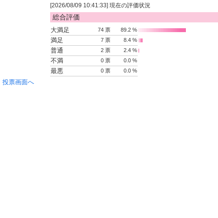
[2026/08/09 10:41:33] 現在の評価状況
総合評価
大満足
74 票
89.2 %
満足
7 票
8.4 %
普通
2 票
2.4 %
不満
0 票
0.0 %
最悪
0 票
0.0 %
投票画面へ