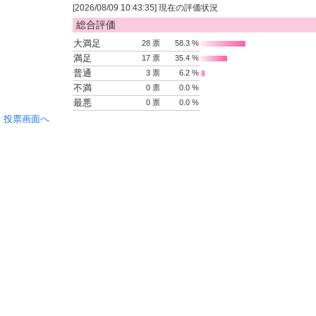
[2026/08/09 10:43:35] 現在の評価状況
総合評価
大満足
28 票
58.3 %
満足
17 票
35.4 %
普通
3 票
6.2 %
不満
0 票
0.0 %
最悪
0 票
0.0 %
投票画面へ