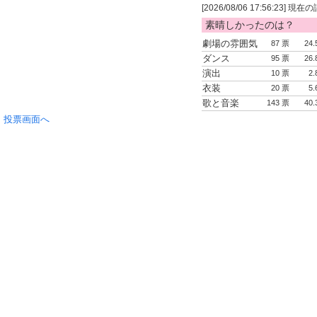
[2026/08/06 17:56:23] 
素晴しかったのは？
劇場の雰囲気
87 票
24.
ダンス
95 票
26.
演出
10 票
2.
衣装
20 票
5.
歌と音楽
143 票
40.
投票画面へ