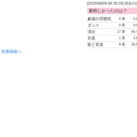
[2026/08/09 06:38:28] 
素晴しかったのは？
劇場の雰囲気
0 票
0.
ダンス
0 票
0.
演出
17 票
65.
衣装
1 票
3.
歌と音楽
8 票
30.
投票画面へ