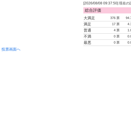
[2026/08/08 09:37:50] 
総合評価
大満足
376 票
94.
満足
17 票
4.
普通
4 票
1.
不満
0 票
0.
最悪
0 票
0.
投票画面へ