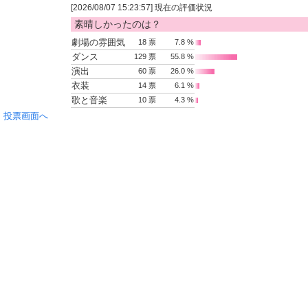
[2026/08/07 15:23:57] 現在の評価状況
素晴しかったのは？
劇場の雰囲気
18 票
7.8 %
ダンス
129 票
55.8 %
演出
60 票
26.0 %
衣装
14 票
6.1 %
歌と音楽
10 票
4.3 %
投票画面へ