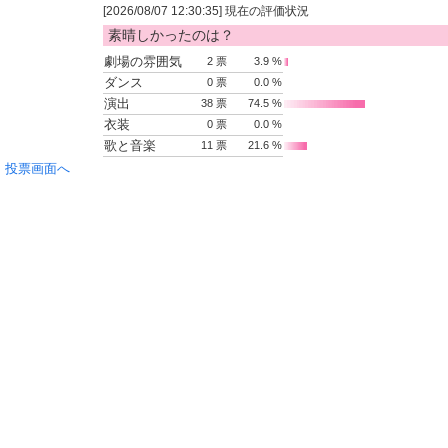
[2026/08/07 12:30:35] 現在の評価状況
素晴しかったのは？
劇場の雰囲気
2 票
3.9 %
ダンス
0 票
0.0 %
演出
38 票
74.5 %
衣装
0 票
0.0 %
歌と音楽
11 票
21.6 %
投票画面へ