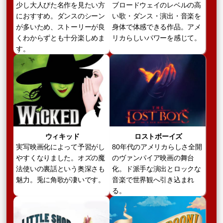
少し大人びた名作を見たい方
ブロードウェイのレベルの高
におすすめ。ダンスのシーン
い歌・ダンス・演出・音楽を
が多いため、ストーリーが良
身体で体感できる作品。アメ
くわからずとも十分楽しめま
リカらしいパワーを感じて。
す。
ウィキッド
ロストボーイズ
実写映画化によって予習がし
80年代のアメリカらしさ全開
やすくなりました。オズの魔
のヴァンパイア映画の舞台
法使いの裏話という奥深さも
化。ド派手な演出とロックな
魅力。兎に角歌が凄いです。
音楽で世界観へ引き込まれ
る。