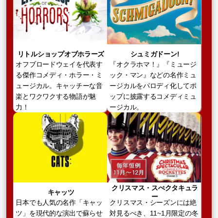
リトルショップオブホラーズ
シュミガドーン!
オフブロードウェイを代表す
『オクラホマ！』『ミュージ
る傑作コメディ・ホラー・ミ
ック・マン』などの名作ミュ
ュージカル。キャッチーな音
ージカルをパロディ化してポ
楽とワクワクする物語が魅
ップに披露するコメディミュ
力！
ージカル。
クリスマス・スぺクタキュラ
キャッツ
ー
日本でも人気の名作「キャッ
クリスマス・シーズンには絶
ツ」を現代的な演出で蘇らせ
対見るべき、11~1月限定の冬