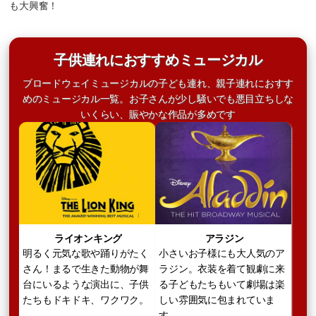
も大興奮！
子供連れにおすすめミュージカル
ブロードウェイミュージカルの子ども連れ、親子連れにおすす
めのミュージカル一覧。お子さんが少し騒いでも悪目立ちしな
いくらい、賑やかな作品が多めです
ライオンキング
アラジン
明るく元気な歌や踊りがたく
小さいお子様にも大人気のア
さん！まるで生きた動物が舞
ラジン。衣装を着て観劇に来
台にいるような演出に、子供
る子どもたちもいて劇場は楽
たちもドキドキ、ワクワク。
しい雰囲気に包まれていま
す。