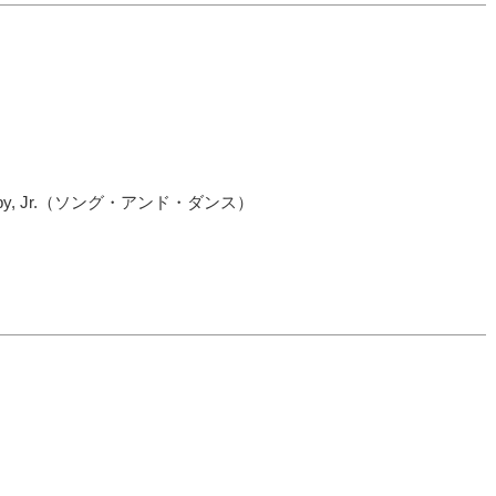
ard Maltby, Jr.（ソング・アンド・ダンス）
）