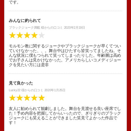
です。
みんなに釣られて
ブラックジョーク満載
様からの口コミ
2020年2月19日
モルモン教に関するジョークやブラックジョークが早くてつい
ていけなかった、、。舞台中はひたすら皆笑ってましたね。そ
んな状況に僕もつられて笑ってしまったりした。年齢層は高め
でお子さんは見かけなかった。アメリカらしいコメディジョー
クを見たい方には是非
見て良かった
Lucky22
様からの口コミ
2020年1月25日
友人に勧められて観劇しました。舞台を見渡せる良い座席でし
た！予め内容を把握してからいったので、ぎりぎりのブラック
ジョークにも笑えることができました笑見てよかった作品で
す！