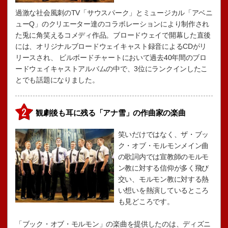
過激な社会風刺のTV「サウスパーク」とミュージカル「アベニ
ューQ」のクリエーター達のコラボレーションにより制作され
た兎に角笑えるコメディ作品。ブロードウェイで開幕した直後
には、オリジナルブロードウェイキャスト録音によるCDがリ
リースされ、 ビルボードチャートにおいて過去40年間のブロ
ードウェイキャストアルバムの中で、3位にランクインしたこ
とでも話題になりました。
観劇後も耳に残る「アナ雪」の作曲家の楽曲
笑いだけではなく、ザ・ブッ
ク・オブ・モルモンメイン曲
の歌詞内では宣教師のモルモ
ン教に対する信仰が多く飛び
交い、モルモン教に対する熱
い想いを熱演しているところ
も見どころです。
「ブック・オブ・モルモン」の楽曲を提供したのは、ディズニ