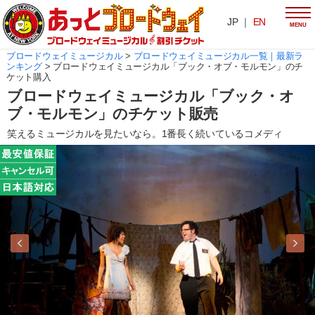
JP ｜
EN
MENU
ブロードウェイミュージカル
>
ブロードウェイミュージカル一覧｜最新ラ
ンキング
>
ブロードウェイミュージカル「ブック・オブ・モルモン」のチ
ケット購入
ブロードウェイミュージカル「ブック・オ
ブ・モルモン」のチケット販売
笑えるミュージカルを見たいなら。1番長く続いているコメディ