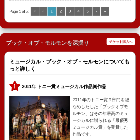
«
‹
1
2
3
4
5
›
»
Page 1 of 5:
ブック・オブ・モルモンを深掘り
チケット購入へ
ミュージカル・ブック・オブ・モルモンについても
っと詳しく
2011年 トニー賞ミュージカル作品賞作品
2011年のトニー賞９部門を総
なめしたした「ブックオブモ
ルモン」はその年最高のミュ
ージカルに贈られる「最優秀
ミュージカル賞」を受賞した
作品です。