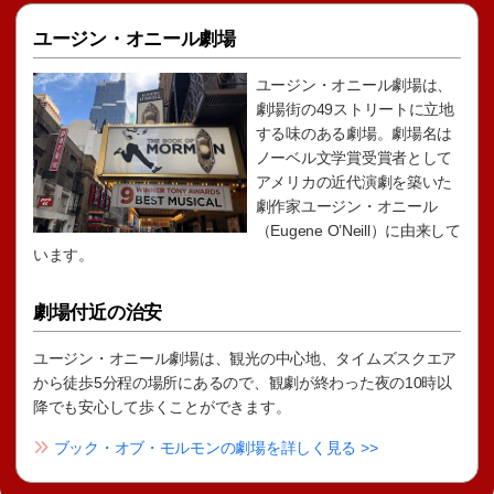
ユージン・オニール劇場
ユージン・オニール劇場は、
劇場街の49ストリートに立地
する味のある劇場。劇場名は
ノーベル文学賞受賞者として
アメリカの近代演劇を築いた
劇作家ユージン・オニール
（Eugene O’Neill）に由来して
います。
劇場付近の治安
ユージン・オニール劇場は、観光の中心地、タイムズスクエア
から徒歩5分程の場所にあるので、観劇が終わった夜の10時以
降でも安心して歩くことができます。
ブック・オブ・モルモンの劇場を詳しく見る >>