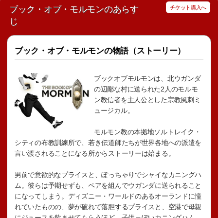
ブック・オブ・モルモンのあらす
チケット購入へ
じ
ブック・オブ・モルモンの物語（ストーリー）
ブックオブモルモンは、北ウガンダ
の辺鄙な村に送られた2人のモルモ
ン教信者を主人公とした宗教風刺ミ
ュージカル。
モルモン教の本拠地ソルトレイク・
シティの布教訓練所で、若き伝道師たちが世界各地への派遣を
言い渡されることになる所からストーリーは始まる。
男前で意欲的なプライスと、ぽっちゃりでシャイなカニングハ
ム。彼らは予期せずも、ペアを組んでウガンダに送られること
になってしまう。ディズニー・ワールドのあるオーランドに憧
れていたものの、夢が破れて落胆するプライスと、空港で母親
にジュースを飲ませてもらうほど、子供っぽいカニングハム。