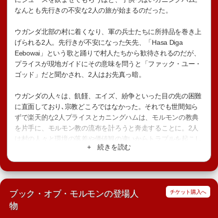
なんとも先行きの不安な2人の旅が始まるのだった。
ウガンダ北部の村に着くなり、軍の兵士たちに所持品を巻き上
げられる2人。先行きが不安になった矢先、「Hasa Diga
Eebowai」という歌と踊りで村人たちから歓待されるのだが、
プライスが現地ガイドにその意味を問うと「ファック・ユー・
ゴッド」だと聞かされ、2人はお先真っ暗。
ウガンダの人々は、飢饉、エイズ、紛争といった目の先の困難
に直面しており､宗教どころではなかった。それでも世間知ら
ずで楽天的な2人プライスとカニングハムは、モルモンの教典
を片手に、モルモン教の流布を計ろうと奔走することに。2人
は村の人々と環境の落差や価値観の違いからトラブルを起こし
+ 続きを読む
つつも次第に人々を変え、そして自分自身をも変えてい
く・・・。
ブック・オブ・モルモンの登場人
チケット購入へ
物