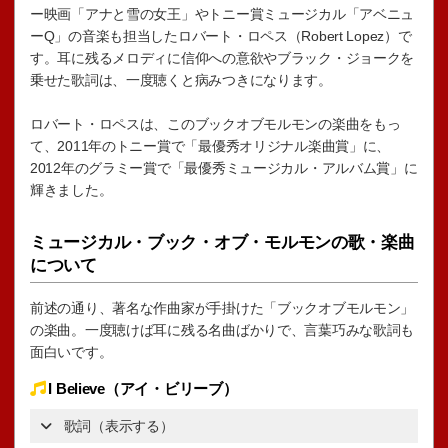
ー映画「アナと雪の女王」やトニー賞ミュージカル「アベニュ
ーQ」の音楽も担当したロバート・ロペス（Robert Lopez）で
す。耳に残るメロディに信仰への意欲やブラック・ジョークを
乗せた歌詞は、一度聴くと病みつきになります。
ロバート・ロペスは、このブックオブモルモンの楽曲をもっ
て、2011年のトニー賞で「最優秀オリジナル楽曲賞」に、
2012年のグラミー賞で「最優秀ミュージカル・アルバム賞」に
輝きました。
ミュージカル・ブック・オブ・モルモンの歌・楽曲
について
前述の通り、著名な作曲家が手掛けた「ブックオブモルモン」
の楽曲。一度聴けば耳に残る名曲ばかりで、言葉巧みな歌詞も
面白いです。
I Believe（アイ・ビリーブ）
歌詞（表示する）