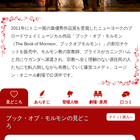
2011年にトニー賞の最優秀作品賞を受賞したニューヨークのブ
ロードウェイミュージカル作品「ブック・オブ・モルモン
（The Book of Mormon、ブックオブモルモン）」の割引チケ
ットを販売中。モルモン教の宣教師、プライスがカニングハム
と共にウガンダへ派遣され、宗教へ全く理解のない原住民の人
たちに七転八倒しながら布教していく爆笑コメディ。
ユージ
ン・オニール劇場
で公演中です。
見どころ
あらすじ
登場人物
劇場･座席
口コミ
ブック・オブ・モルモンの見どこ
チケット購入へ
ろ