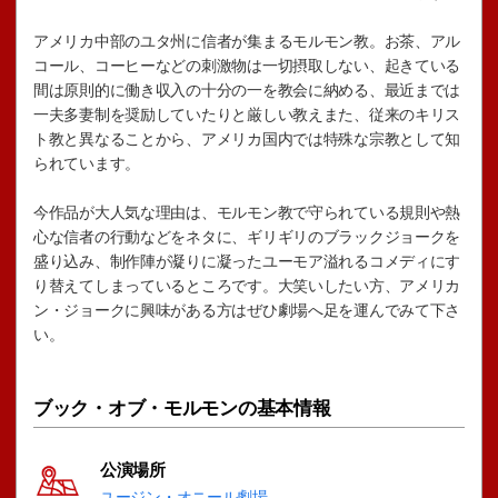
アメリカ中部のユタ州に信者が集まるモルモン教。お茶、アル
コール、コーヒーなどの刺激物は一切摂取しない、起きている
間は原則的に働き収入の十分の一を教会に納める、最近までは
一夫多妻制を奨励していたりと厳しい教えまた、従来のキリス
ト教と異なることから、アメリカ国内では特殊な宗教として知
られています。
今作品が大人気な理由は、モルモン教で守られている規則や熱
心な信者の行動などをネタに、ギリギリのブラックジョークを
盛り込み、制作陣が凝りに凝ったユーモア溢れるコメディにす
り替えてしまっているところです。大笑いしたい方、アメリカ
ン・ジョークに興味がある方はぜひ劇場へ足を運んでみて下さ
い。
ブック・オブ・モルモンの基本情報
公演場所
ユージン・オニール劇場