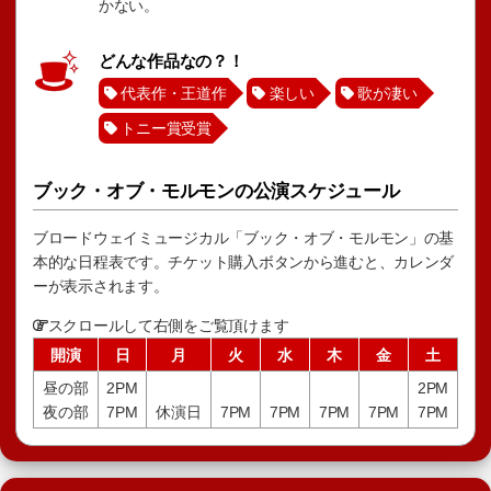
かない。
どんな作品なの？！
代表作・王道作
楽しい
歌が凄い
トニー賞受賞
ブック・オブ・モルモンの公演スケジュール
ブロードウェイミュージカル「ブック・オブ・モルモン」の基
本的な日程表です。チケット購入ボタンから進むと、カレンダ
ーが表示されます。
スクロールして右側をご覧頂けます
開演
日
月
火
水
木
金
土
昼の部
2PM
2PM
夜の部
7PM
休演日
7PM
7PM
7PM
7PM
7PM