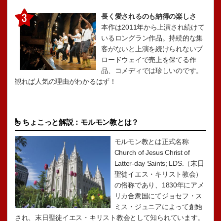
長く愛されるのも納得の楽しさ
本作は2011年から上演され続けて
いるロングラン作品。持続的な集
客がないと上演を続けられないブ
ロードウェイで売上を保てる作
品、コメディでは珍しいのです。
観れば人気の理由がわかるはず！
ちょこっと解説：モルモン教とは？
モルモン教とは正式名称
Church of Jesus Christ of
Latter-day Saints; LDS.（末日
聖徒イエス・キリスト教会）
の俗称であり、1830年にアメ
リカ合衆国にてジョセフ・ス
ミス・ジュニアによって創始
され、末日聖徒イエス・キリスト教会として知られています。