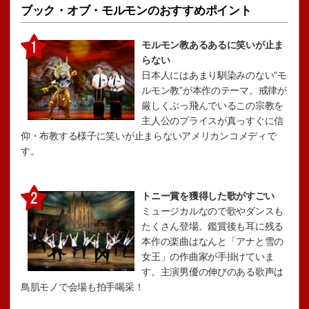
ブック・オブ・モルモンのおすすめポイント
モルモン教あるあるに笑いが止ま
らない
日本人にはあまり馴染みのない”モ
ルモン教”が本作のテーマ。戒律が
厳しくぶっ飛んでいるこの宗教を
主人公のプライスが真っすぐに信
仰・布教する様子に笑いが止まらないアメリカンコメディで
す。
トニー賞を獲得した歌がすごい
ミュージカルなので歌やダンスも
たくさん登場。鑑賞後も耳に残る
本作の楽曲はなんと「アナと雪の
女王」の作曲家が手掛けていま
す。主演男優の伸びのある歌声は
鳥肌モノで会場も拍手喝采！