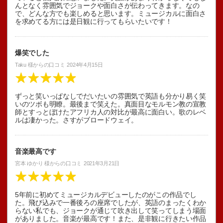
んとなく雰囲気でジョークや面白さが伝わってきます。なの
で、どんな方でも楽しめると思います。ミュージカルに面白さ
を求めてる方には是日観に行ってもらいたいです！
爆笑でした
Taku
様からの口コミ
2024年4月15日
ずっと笑いっぱなしでだいたいの雰囲気で英語も分かり易く笑
いのツボも明瞭。最後まで笑えた。真面目なモルモン教の宣教
師とすっとぼけたアフリカ人の対比が最高に面白い。歌のレベ
ルは凄かった。さすがブロードウェイ。
音楽最高です
宮本 ゆかり
様からの口コミ
2021年3月21日
5年前に初めてミュージカルデビューしたのがこの作品でし
た。飛び込みで一番後ろの座席でしたが、英語のまったくわか
らない私でも、ジョークが通じて吹き出して笑ってしまう場面
がありました。音楽が最高です！また、是非観に行きたい作品