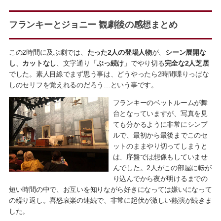
フランキーとジョニー 観劇後の感想まとめ
この2時間に及ぶ劇では、
たった2人の登場人物
が、
シーン展開な
し
、
カットなし
、文字通り「
ぶっ続け
」でやり切る
完全な2人芝居
でした。素人目線でまず思う事は、どうやったら2時間喋りっぱな
しのセリフを覚えれるのだろう…という事です。
フランキーのベットルームが舞
台となっていますが、写真を見
ても分かるように非常にシンプ
ルで、最初から最後までこのセ
ットのままやり切ってしまうと
は、序盤では想像もしていませ
んでした。2人がこの部屋に転が
り込んでから夜が明けるまでの
短い時間の中で、お互いを知りながら好きになっては嫌いになって
の繰り返し。喜怒哀楽の連続で、非常に起伏が激しい熱演が続きま
した。