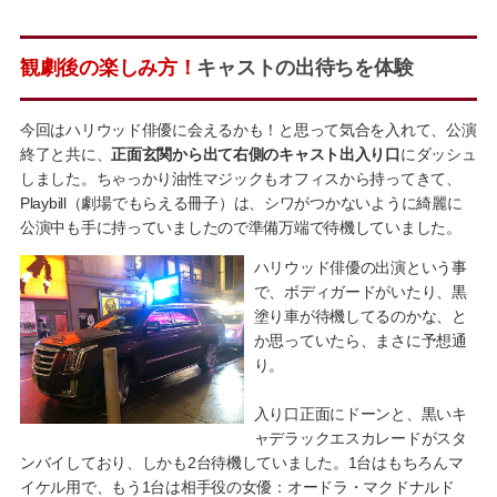
観劇後の楽しみ方！
キャストの出待ちを体験
今回はハリウッド俳優に会えるかも！と思って気合を入れて、公演
終了と共に、
正面玄関から出て右側のキャスト出入り口
にダッシュ
しました。ちゃっかり油性マジックもオフィスから持ってきて、
Playbill（劇場でもらえる冊子）は、シワがつかないように綺麗に
公演中も手に持っていましたので準備万端で待機していました。
ハリウッド俳優の出演という事
で、ボディガードがいたり、黒
塗り車が待機してるのかな、と
か思っていたら、まさに予想通
り。
入り口正面にドーンと、黒いキ
ャデラックエスカレードがスタ
ンバイしており、しかも2台待機していました。1台はもちろんマ
イケル用で、もう1台は相手役の女優：オードラ・マクドナルド