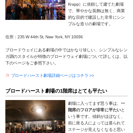
Krapp）に依頼して建てた劇場
で、華やかな装飾は無く、商業
的な目的で建設した非常にシン
プルな造りの劇場です。
住所：235 W 44th St, New York, NY 10036
ブロードウェイにある劇場の中ではかなり珍しい、シンプルなレン
ガ調のスタイルが特徴のブロードウェイ劇場について詳しくは、以
下のページをご参照下さい。
ブロードハースト劇場詳細ページはコチラ >>
ブロードハースト劇場の1階席はとても平たい
劇場に入ってまず思う事は、
一
階席のフロアが非常に平たい
と
いう事です。傾斜がほぼなく、
前に座る人によっては遮られて
ステージが見えなくなると思い