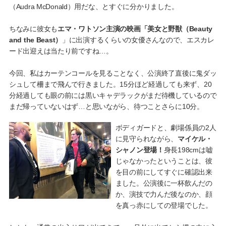
（Audra McDonald）用だな、とすぐに分かりました。
ちなみに彼女も
エマ・ワトソン主演の映画「美女と野獣（Beauty
and the Beast）
」に出演するくらいの女優さんなので、エスカレ
ード出迎えは当たり前ですね…。
今回、私はカーテンコールを見ることなく、公演終了直後に鬼ダッ
シュして柵まで飛んで行きました。15分ほど経過しても来ず、20
分経過しても眼の前には黒いキャデラックがまだ待機しているので
まだ帰っていないはず…と思いながら、待つことさらに10分。
ボディガードと、劇場係員の2人
に見守られながら、
マイケル・
シャノン登場！
身長198cmは嘘
じゃなかったということは、彼
を目の前にしてすぐに確認出来
ました。公演後に一杯飲んだの
か、演技で力んだ後なのか、顔
を真っ赤にしての登場でした。