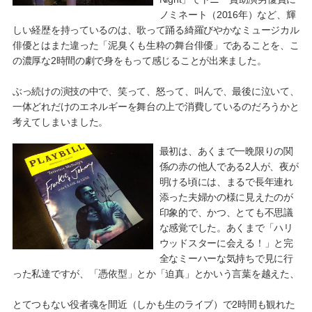
ノミネート（2016年）など、輝
しい経歴を持っているのは、歌って踊る綺羅びやかなミュージカル
俳優とはまた違った「泥臭くも生粋の舞台俳優」であることを、こ
の濃厚な2時間の劇で身をもって感じることが出来ました。
ぶっ続けの演技の中で、笑って、怒って、叫んで、最後に泣いて、
一体どれだけのエネルギーを舞台の上で消費しているのだろうかと
考えてしまいました。
最初は、あくまで一晩限りの関
係の赤の他人である2人が、夜が
明ける頃には、まるで長年連れ
添った夫婦かの様に見えたのが
印象的で、かつ、とても不思議
な感覚でした。あくまで「ハリ
ウッドスターに会える！」と完
全なミーハーな気持ちで見に行
った私達ですが、「憑依型」とか「迫真」とかいう言葉を越えた、
とてつもない役者魂を間近（しかも生のライブ）で2時間も観れた