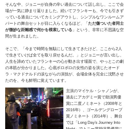
そんな中、ジョニーが自身の辛い過去について話し出し、ここで会
場が一気に静まり返りました。続いてフランキーも、今でも引きず
っている過去についてカミングアウトし、シンプルなワンルームア
パートの舞台セットが目に入らくなるほど、「
ただ傷ついた者同士
が微妙な距離感で何かを模索している
」という、非常に不思議な空
間が生まれました。
そこで、「今まで時間を無駄にして生きてきたけど、ここから2人
で生きていけば全てを取り戻せるんだ。」とジョニーが言い出し、
人生を諦めていたフランキーの心が動き出す場面で、やっとこの劇
の本筋が分かりました。心底ボロボロの女性の姿を演じたオード
ラ・マクドナルドの涙ながらの演技が、会場全体を完全に沈黙させ
たのを、今も鮮明に覚えています。
主演のマイケル・シャノンが、
過去にアカデミー賞で助演男優
賞に二度ノミネート（2008年と
2016年）、ゴールデングローブ
賞ノミネート（2014年）、舞台
では「Long Day’s Journey Into
Night」でトニー賞助演男優賞に