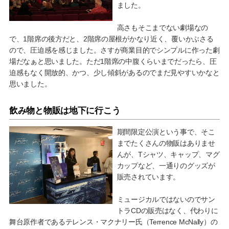
ました。
高さもそこまでない劇場なの
で、1階席の後方だと、2階席の屋根がかなり近く、覆いかぶさる
ので、圧迫感を感じました。さすが商業目的でシンプルに作った劇
場だなぁと思いました。ただ1階席の中腹くらいまでだったら、圧
迫感もなく開放的、かつ、少し傾斜があるのでまだ見やすいかなと
思いました。
飲み物と物販は地下に行こう
期間限定公演という事で、そこ
までたくさんの物販はありませ
んが、Tシャツ、キャップ、マグ
カップなど、一通りのグッズが
販売されています。
ミュージカルではないのでサン
トラCDの販売はなく、代わりに
舞台原作者であるテレンス・マクナリー氏（Terrence McNally）の