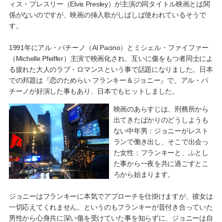
ィス・プレスリー（Elvis Presley）が主演の同タイトル映画とは関
係がないのですが、映画の挿入歌がしばしば使われているそうで
す。
1991年にアル・パチーノ（Al Pacino）とミシェル・ファイファー
（Michelle Pfeiffer）主演で映画化され、互いに傷をもつ者同士によ
る疲れた大人のラブ・ロマンスという事で話題になりました。日本
での邦題は『恋のためらい フランキー＆ジョニー』で、アル・パ
チーノが好演した事もあり、日本でもヒットしました。
映画のあらすじは、刑務所から
出てきたばかりのどうしようも
ない中年男：ジョニーがレスト
ランで働き出し、そこで出会っ
た女性：フランキーと、ふとし
た事から一夜を共に過ごすとこ
ろから始まります。
ジョニーはフランキーに本気でアプローチを仕掛けますが、彼女は
一切応えてくれません。というのもフランキーが昔付き合っていた
男性から心身共に深い傷を受けていた事を知らずに、ジョニーは自