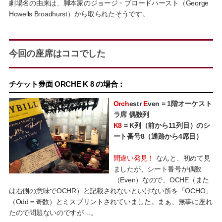
劇場名の由来は、脚本家のジョージ・ブロードハースト（George
Howells Broadhurst）から取られたそうです。
今回の座席はココでした
チケット券面 ORCHE K 8 の場合：
Orch
estr
E
ven = 1階オーケスト
ラ席 偶数列
K8
= K列（前から11列目）のシ
ート番号8（通路から4席目）
間違い発見！
なんと、初めて見
ましたが、シート番号が偶数
（Even）なので、OCHE（また
は右側の意味でOCHR）と記載されないといけない所を「OCH
O
」
（Odd＝奇数）とミスプリントされていました。まぁ、無事に座れ
たので問題ないのですが…。