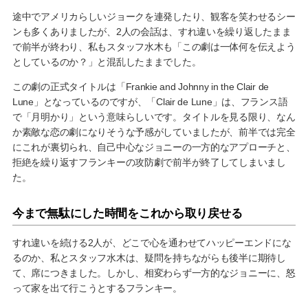
途中でアメリカらしいジョークを連発したり、観客を笑わせるシー
ンも多くありましたが、2人の会話は、すれ違いを繰り返したまま
で前半が終わり、私もスタッフ水木も「この劇は一体何を伝えよう
としているのか？」と混乱したままでした。
この劇の正式タイトルは「Frankie and Johnny in the Clair de
Lune」となっているのですが、「Clair de Lune」は、フランス語
で「月明かり」という意味らしいです。タイトルを見る限り、なん
か素敵な恋の劇になりそうな予感がしていましたが、前半では完全
にこれが裏切られ、自己中心なジョニーの一方的なアプローチと、
拒絶を繰り返すフランキーの攻防劇で前半が終了してしまいまし
た。
今まで無駄にした時間をこれから取り戻せる
すれ違いを続ける2人が、どこで心を通わせてハッピーエンドにな
るのか、私とスタッフ水木は、疑問を持ちながらも後半に期待し
て、席につきました。しかし、相変わらず一方的なジョニーに、怒
って家を出て行こうとするフランキー。