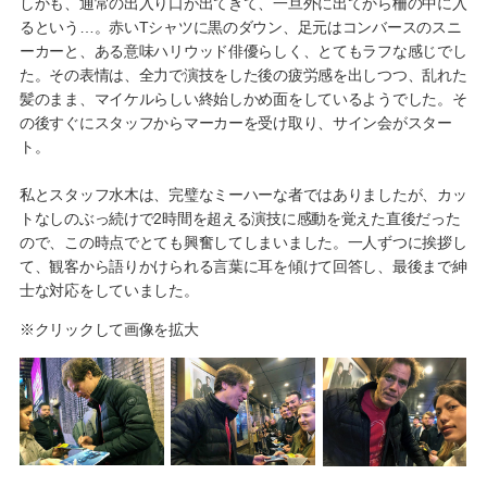
しかも、通常の出入り口が出てきて、一旦外に出てから柵の中に入
るという…。赤いTシャツに黒のダウン、足元はコンバースのスニ
ーカーと、ある意味ハリウッド俳優らしく、とてもラフな感じでし
た。その表情は、全力で演技をした後の疲労感を出しつつ、乱れた
髪のまま、マイケルらしい終始しかめ面をしているようでした。そ
の後すぐにスタッフからマーカーを受け取り、サイン会がスター
ト。
私とスタッフ水木は、完璧なミーハーな者ではありましたが、カッ
トなしのぶっ続けで2時間を超える演技に感動を覚えた直後だった
ので、この時点でとても興奮してしまいました。一人ずつに挨拶し
て、観客から語りかけられる言葉に耳を傾けて回答し、最後まで紳
士な対応をしていました。
※クリックして画像を拡大