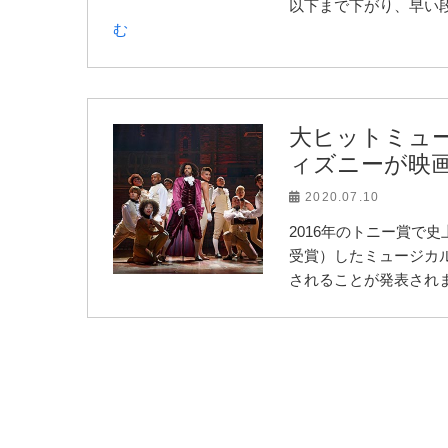
以下まで下がり、早い
む
大ヒットミュー
ィズニーが映画
2020.07.10
2016年のトニー賞で
受賞）したミュージカル
されることが発表され