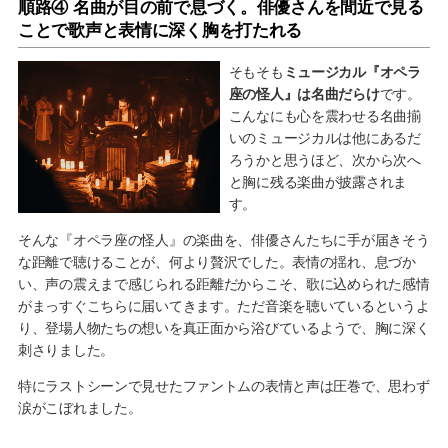
順路④ 名曲が目の前で息づく。俳優さんを間近で見る
ことで歌声と表情に深く胸を打たれる
そもそも
ミュージカル『オペラ
座の怪人』は名曲だらけ
です。
こんなにも心を震わせる名曲揃
いのミュージカルは他にあるだ
ろうかと思うほど、次から次へ
と胸に残る楽曲が披露されま
す。
そんな『オペラ座の怪人』の楽曲を、俳優さんたちに手が届きそう
な距離で聴けることが、何より贅沢でした。表情の揺れ、息づか
い、声の震えまで感じられる距離だからこそ、歌に込められた感情
がまっすぐこちらに届いてきます。ただ音楽を聴いているというよ
り、登場人物たちの想いを真正面から浴びているようで、胸に深く
刺さりました。
特にラストシーンで見せたファントムの表情と声は圧巻で、思わず
涙がこぼれました。