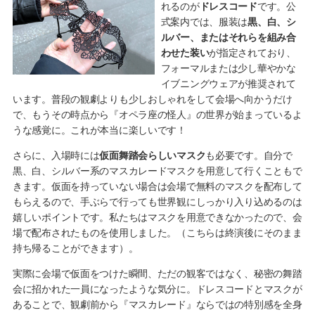
れるのが
ドレスコード
です。公
式案内では、服装は
黒、白、シ
ルバー、またはそれらを組み合
わせた装い
が指定されており、
フォーマルまたは少し華やかな
イブニングウェアが推奨されて
います。普段の観劇よりも少しおしゃれをして会場へ向かうだけ
で、もうその時点から『オペラ座の怪人』の世界が始まっているよ
うな感覚に。これが本当に楽しいです！
さらに、入場時には
仮面舞踏会らしいマスク
も必要です。自分で
黒、白、シルバー系のマスカレードマスクを用意して行くこともで
きます。仮面を持っていない場合は会場で無料のマスクを配布して
もらえるので、手ぶらで行っても世界観にしっかり入り込めるのは
嬉しいポイントです。私たちはマスクを用意できなかったので、会
場で配布されたものを使用しました。（こちらは終演後にそのまま
持ち帰ることができます）。
実際に会場で仮面をつけた瞬間、ただの観客ではなく、秘密の舞踏
会に招かれた一員になったような気分に。ドレスコードとマスクが
あることで、観劇前から『マスカレード』ならではの特別感を全身