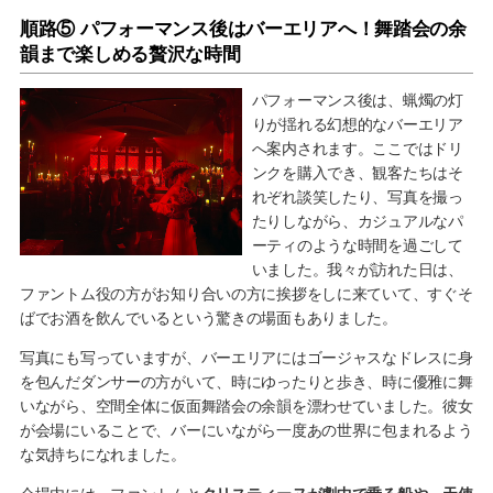
順路⑤ パフォーマンス後はバーエリアへ！舞踏会の余
韻まで楽しめる贅沢な時間
パフォーマンス後は、蝋燭の灯
りが揺れる幻想的なバーエリア
へ案内されます。ここではドリ
ンクを購入でき、観客たちはそ
れぞれ談笑したり、写真を撮っ
たりしながら、カジュアルなパ
ーティのような時間を過ごして
いました。我々が訪れた日は、
ファントム役の方がお知り合いの方に挨拶をしに来ていて、すぐそ
ばでお酒を飲んでいるという驚きの場面もありました。
写真にも写っていますが、バーエリアにはゴージャスなドレスに身
を包んだダンサーの方がいて、時にゆったりと歩き、時に優雅に舞
いながら、空間全体に仮面舞踏会の余韻を漂わせていました。彼女
が会場にいることで、バーにいながら一度あの世界に包まれるよう
な気持ちになれました。