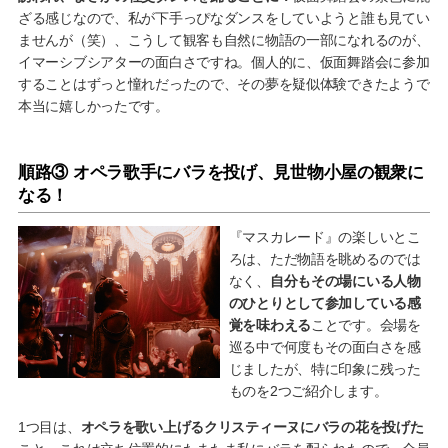
ざる感じなので、私が下手っぴなダンスをしていようと誰も見てい
ませんが（笑）、こうして観客も自然に物語の一部になれるのが、
イマーシブシアターの面白さですね。個人的に、仮面舞踏会に参加
することはずっと憧れだったので、その夢を疑似体験できたようで
本当に嬉しかったです。
順路③ オペラ歌手にバラを投げ、見世物小屋の観衆に
なる！
『マスカレード』の楽しいとこ
ろは、ただ物語を眺めるのでは
なく、
自分もその場にいる人物
のひとりとして参加している感
覚を味わえる
ことです。会場を
巡る中で何度もその面白さを感
じましたが、特に印象に残った
ものを2つご紹介します。
1つ目は、
オペラを歌い上げるクリスティーヌにバラの花を投げた