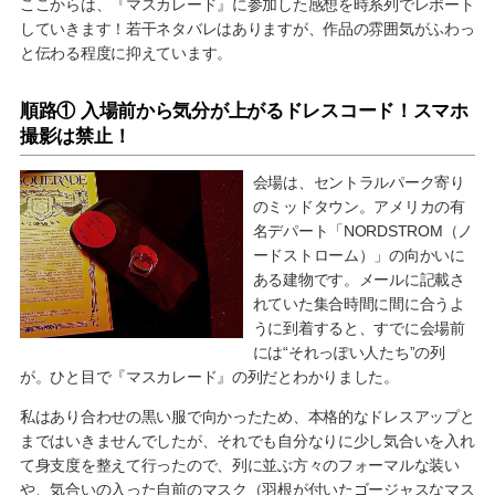
ここからは、『マスカレード』に参加した感想を時系列でレポート
していきます！若干ネタバレはありますが、作品の雰囲気がふわっ
と伝わる程度に抑えています。
順路① 入場前から気分が上がるドレスコード！スマホ
撮影は禁止！
会場は、セントラルパーク寄り
のミッドタウン。アメリカの有
名デパート「NORDSTROM（ノ
ードストローム）」の向かいに
ある建物です。メールに記載さ
れていた集合時間に間に合うよ
うに到着すると、すでに会場前
には“それっぽい人たち”の列
が。ひと目で『マスカレード』の列だとわかりました。
私はあり合わせの黒い服で向かったため、本格的なドレスアップと
まではいきませんでしたが、それでも自分なりに少し気合いを入れ
て身支度を整えて行ったので、列に並ぶ方々のフォーマルな装い
や、気合いの入った自前のマスク（羽根が付いたゴージャスなマス