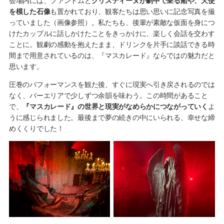
会場内には、ファントムと
クリスティーヌが劇中で乗る船や、天使
を模した石像
も置かれており、観客たちは思い思いに記念写真を撮
っていました（画像参照）。私たちも、後輩が素敵な仮面を身につ
けたカップルに話しかけたことをきっかけに、楽しく会話を交わす
ことに。観劇の感動を抱えたまま、ドリンクを片手に談話できる時
間まで用意されているのは、『マスカレード』ならではの魅力だと
思います。
圧巻のパフォーマンスを観た後、すぐに現実へ引き戻されるのでは
なく、バーエリアで少しずつ余韻を味わう。この時間があること
で、
『マスカレード』の世界と現実がなめらかにつながっていく
よ
うに感じられました。最後まで夢の続きの中にいられる、幸せな締
めくくりでした！