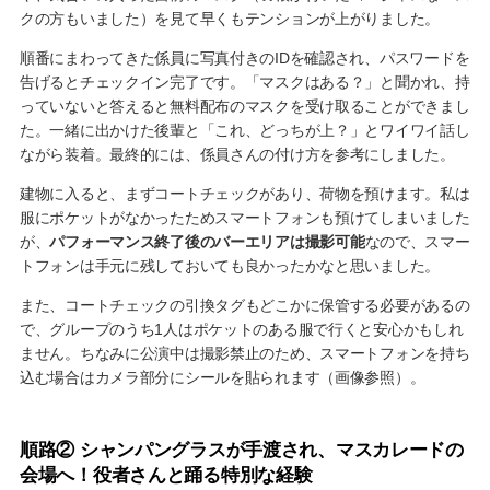
クの方もいました）を見て早くもテンションが上がりました。
順番にまわってきた係員に写真付きのIDを確認され、パスワードを
告げるとチェックイン完了です。「マスクはある？」と聞かれ、持
っていないと答えると無料配布のマスクを受け取ることができまし
た。一緒に出かけた後輩と「これ、どっちが上？」とワイワイ話し
ながら装着。最終的には、係員さんの付け方を参考にしました。
建物に入ると、まずコートチェックがあり、荷物を預けます。私は
服にポケットがなかったためスマートフォンも預けてしまいました
が、
パフォーマンス終了後のバーエリアは撮影可能
なので、スマー
トフォンは手元に残しておいても良かったかなと思いました。
また、コートチェックの引換タグもどこかに保管する必要があるの
で、グループのうち1人はポケットのある服で行くと安心かもしれ
ません。ちなみに公演中は撮影禁止のため、スマートフォンを持ち
込む場合はカメラ部分にシールを貼られます（画像参照）。
順路② シャンパングラスが手渡され、マスカレードの
会場へ！役者さんと踊る特別な経験