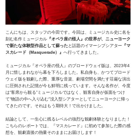
こんにちは、スタッフの今田です。今回は、ミュージカル史に名を
刻む名作ミュージカル
『オペラ座の怪人』の世界が、ニューヨーク
で新たな体験型作品として蘇った
と話題のイマーシブシアター
『マ
スカレード（Masquerade）』
へ行ってきました。
ミュージカル『オペラ座の怪人』のブロードウェイ版は、2023年4
月に惜しまれながら幕を下ろしました。私自身も、かつてブロード
ウェイ版を観劇した際、重厚な音楽、劇場空間を満たす荘厳な演出
に圧倒された記憶が今も鮮明に残っています。そんな名作が、今度
は“客席から観る”ミュージカルではなく、観客自身が仮面をつけ
て“物語の中へ入り込む”没入型シアターとしてニューヨークに帰っ
てきたのです。それはもう期待大！で出かけました。
結論として、一生心に残るレベルの強烈な観劇体験となりました！
こちらのレポートでは、『マスカレード』に初めて参加した際の感
想を、観劇直後の熱量そのままにお届けします！