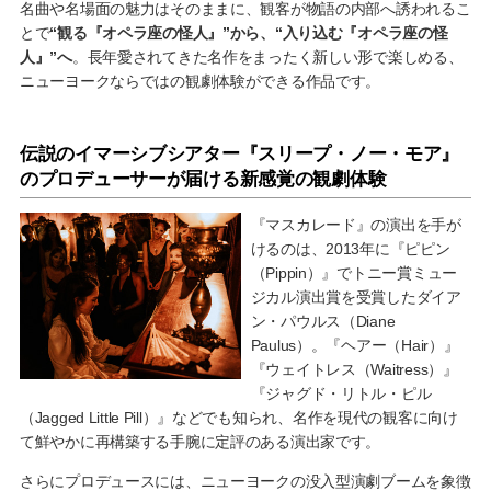
名曲や名場面の魅力はそのままに、観客が物語の内部へ誘われるこ
とで
“観る『オペラ座の怪人』”から、“入り込む『オペラ座の怪
人』”へ
。長年愛されてきた名作をまったく新しい形で楽しめる、
ニューヨークならではの観劇体験ができる作品です。
伝説のイマーシブシアター『スリープ・ノー・モア』
のプロデューサーが届ける新感覚の観劇体験
『マスカレード』の演出を手が
けるのは、2013年に『ピピン
（Pippin）』でトニー賞ミュー
ジカル演出賞を受賞したダイア
ン・パウルス（Diane
Paulus）。『ヘアー（Hair）』
『ウェイトレス（Waitress）』
『ジャグド・リトル・ピル
（Jagged Little Pill）』などでも知られ、名作を現代の観客に向け
て鮮やかに再構築する手腕に定評のある演出家です。
さらにプロデュースには、ニューヨークの没入型演劇ブームを象徴