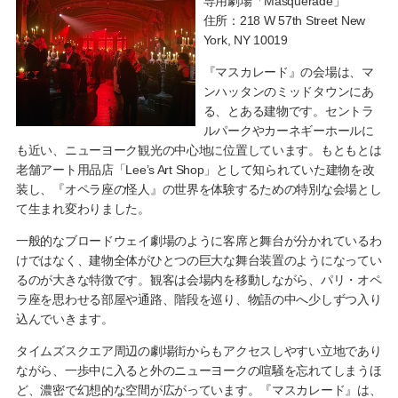
専用劇場「Masquerade」
住所：218 W 57th Street New
York, NY 10019
『マスカレード』の会場は、マ
ンハッタンのミッドタウンにあ
る、とある建物です。セントラ
ルパークやカーネギーホールに
も近い、ニューヨーク観光の中心地に位置しています。もともとは
老舗アート用品店「Lee’s Art Shop」として知られていた建物を改
装し、『オペラ座の怪人』の世界を体験するための特別な会場とし
て生まれ変わりました。
一般的なブロードウェイ劇場のように客席と舞台が分かれているわ
けではなく、建物全体がひとつの巨大な舞台装置のようになってい
るのが大きな特徴です。観客は会場内を移動しながら、パリ・オペ
ラ座を思わせる部屋や通路、階段を巡り、物語の中へ少しずつ入り
込んでいきます。
タイムズスクエア周辺の劇場街からもアクセスしやすい立地であり
ながら、一歩中に入ると外のニューヨークの喧騒を忘れてしまうほ
ど、濃密で幻想的な空間が広がっています。『マスカレード』は、