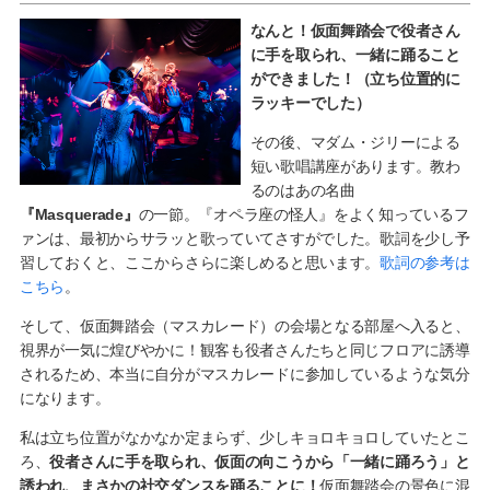
なんと！仮面舞踏会で役者さん
に手を取られ、一緒に踊ること
ができました！（立ち位置的に
ラッキーでした）
その後、マダム・ジリーによる
短い歌唱講座があります。教わ
るのはあの名曲
『Masquerade』
の一節。『オペラ座の怪人』をよく知っているフ
ァンは、最初からサラッと歌っていてさすがでした。歌詞を少し予
習しておくと、ここからさらに楽しめると思います。
歌詞の参考は
こちら
。
そして、仮面舞踏会（マスカレード）の会場となる部屋へ入ると、
視界が一気に煌びやかに！観客も役者さんたちと同じフロアに誘導
されるため、本当に自分がマスカレードに参加しているような気分
になります。
私は立ち位置がなかなか定まらず、少しキョロキョロしていたとこ
ろ、
役者さんに手を取られ、仮面の向こうから「一緒に踊ろう」と
誘われ、まさかの社交ダンスを踊ることに！
仮面舞踏会の景色に混