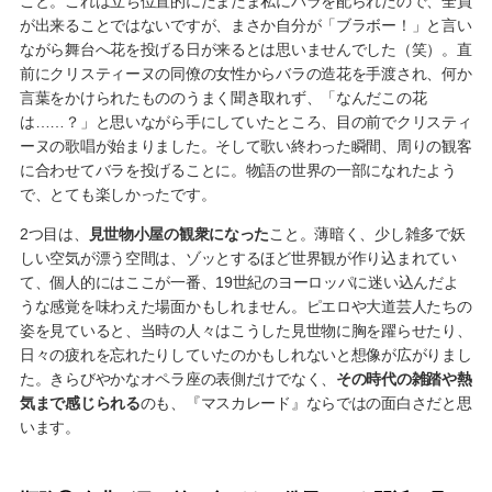
こと。これは立ち位置的にたまたま私にバラを配られたので、全員
が出来ることではないですが、まさか自分が「ブラボー！」と言い
ながら舞台へ花を投げる日が来るとは思いませんでした（笑）。直
前にクリスティーヌの同僚の女性からバラの造花を手渡され、何か
言葉をかけられたもののうまく聞き取れず、「なんだこの花
は……？」と思いながら手にしていたところ、目の前でクリスティ
ーヌの歌唱が始まりました。そして歌い終わった瞬間、周りの観客
に合わせてバラを投げることに。物語の世界の一部になれたよう
で、とても楽しかったです。
2つ目は、
見世物小屋の観衆になった
こと。薄暗く、少し雑多で妖
しい空気が漂う空間は、ゾッとするほど世界観が作り込まれてい
て、個人的にはここが一番、19世紀のヨーロッパに迷い込んだよ
うな感覚を味わえた場面かもしれません。ピエロや大道芸人たちの
姿を見ていると、当時の人々はこうした見世物に胸を躍らせたり、
日々の疲れを忘れたりしていたのかもしれないと想像が広がりまし
た。きらびやかなオペラ座の表側だけでなく、
その時代の雑踏や熱
気まで感じられる
のも、『マスカレード』ならではの面白さだと思
います。