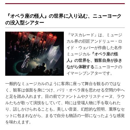
『オペラ座の怪人』の世界に入り込む、ニューヨーク
の没入型シアター
『マスカレード』は、ミュージ
カル界の巨匠アンドリュー・ロ
イド・ウェバーが作曲した名作
ミュージカル
『オペラ座の怪
人』の世界を、観客自身が歩き
ながら体験する
ニューヨークの
イマーシブシアターです。
一般的なミュージカルのように客席に座って舞台を観るのではな
く、観客は仮面を身につけ、パリ・オペラ座を思わせる空間の中へ
と足を踏み入れます。目の前でファントムやクリスティーヌ、ラウ
ルたちが歌って演技をしていて、時には登場人物に手を取られた
り、話しかけられることも。美しい音楽、幻想的な照明、重厚なセ
ットに包まれながら、まるで自分も物語の一部になったような感覚
を味わえます。