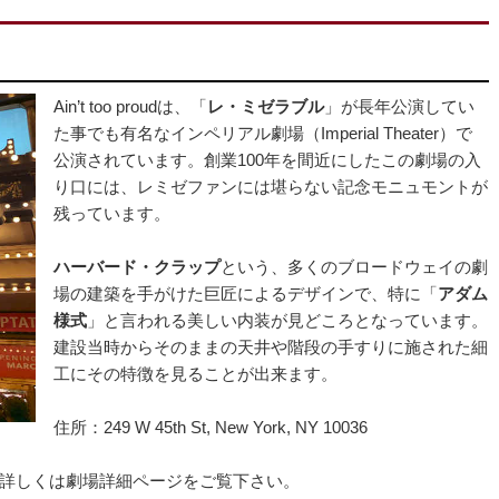
Ain’t too proudは、「
レ・ミゼラブル
」が長年公演してい
た事でも有名なインペリアル劇場（Imperial Theater）で
公演されています。創業100年を間近にしたこの劇場の入
り口には、レミゼファンには堪らない記念モニュモントが
残っています。
ハーバード・クラップ
という、多くのブロードウェイの劇
場の建築を手がけた巨匠によるデザインで、特に「
アダム
様式
」と言われる美しい内装が見どころとなっています。
建設当時からそのままの天井や階段の手すりに施された細
工にその特徴を見ることが出来ます。
住所：249 W 45th St, New York, NY 10036
詳しくは劇場詳細ページをご覧下さい。