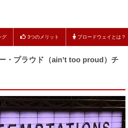
ング
3つのメリット
ブロードウェイとは？
ラウド（ain’t too proud）チ