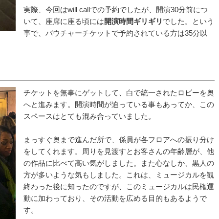
実際、今回はwill callでの予約でしたが、開演30分前につ
いて、座席に座る頃には
開演時間ギリギリ
でした。という
事で、バウチャーチケットで予約されている方は35分以
チケットを無事にゲットして、白で統一されたロビーを奥
へと進みます。開演時間が迫っている事もあってか、この
スペースはとても混み合っていました。
まっすぐ奥まで進んだ所で、係員が各フロアへの振り分け
をしてくれます。周りを見渡すとお客さんの年齢層が、他
の作品に比べて高い気がしました。また心なしか、黒人の
方が多いような気もしました。これは、ミュージカルを観
終わった後に知ったのですが、このミュージカルは民権運
動に加わっており、その活動を広める目的もあるようで
す。