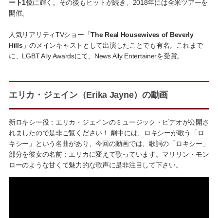
ート1位
に輝く。その後もヒットが続き、2018年には全米ツアーを
開催。
人気リアリティTVショー「
The Real Housewives of Beverly
Hills
」のメインキャストとして出演したことでも有名。これまで
に、LGBT Ally Awardsにて、News Ally Entertainerを受賞。
エリカ・ジェイン（Erika Jayne）の動画
新ロキシー役：エリカ・ジェインのミュージック・ビデオが公開さ
れましたので是非ご覧ください！ 劇中には、ロキシーが歌う「ロ
キシー」という名曲があり、今回の動画では、歌詞の「ロキシー」
部分を彼女の名前：エリカに変えて歌っています。マリリン・モン
ローのような甘くて魅力的な歌声に是非注目して下さい。