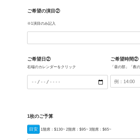
ご希望の演目②
※1演目のみ記入
ご希望日②
ご希望時間②
右端のカレンダーをクリック
「昼の部」「夜の
1枚のご予算
目安
1階席：$130~ 2階席：$95~ 3階席：$65~