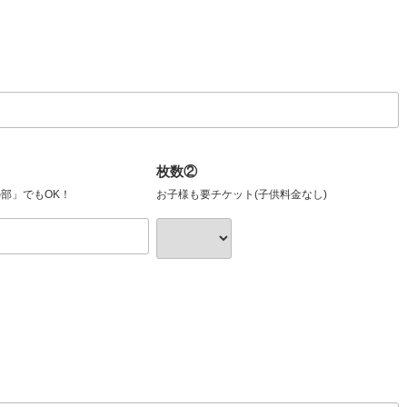
枚数②
部」でもOK！
お子様も要チケット(子供料金なし)