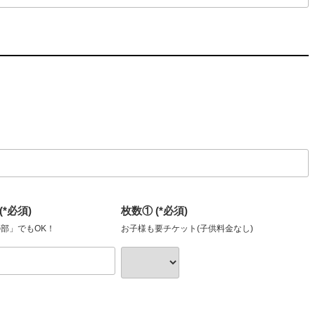
*必須)
枚数① (*必須)
部」でもOK！
お子様も要チケット(子供料金なし)