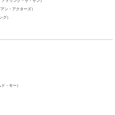
・バブーン・アドリング・ザ・サン）
イクスピアン・アクターズ）
ニング）
ームド・モー）