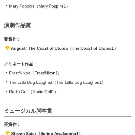
Mary Poppins（Mary Poppins1）
演劇作品賞
受賞作：
August: The Coast of Utopia（The Coast of Utopia1）
ノミネート作品：
Frost/Nixon（Frost/Nixon1）
The Little Dog Laughed（The Little Dog Laughed1）
Radio Golf（Radio Golf1）
ミュージカル脚本賞
受賞作：
Steven Sater（Spring Awakening1）