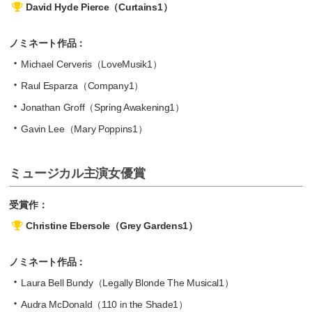
David Hyde Pierce（Curtains1）
ノミネート作品：
Michael Cerveris（LoveMusik1）
Raul Esparza（Company1）
Jonathan Groff（Spring Awakening1）
Gavin Lee（Mary Poppins1）
ミュージカル主演女優賞
受賞作：
Christine Ebersole（Grey Gardens1）
ノミネート作品：
Laura Bell Bundy（Legally Blonde The Musical1）
Audra McDonald（110 in the Shade1）