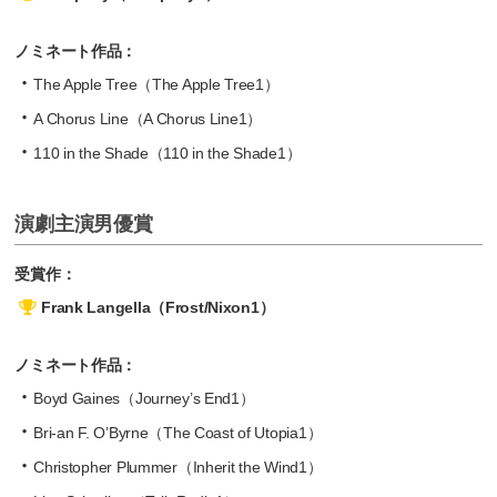
ノミネート作品：
The Apple Tree（The Apple Tree1）
A Chorus Line（A Chorus Line1）
110 in the Shade（110 in the Shade1）
演劇主演男優賞
受賞作：
Frank Langella（Frost/Nixon1）
ノミネート作品：
Boyd Gaines（Journey’s End1）
Bri-an F. O’Byrne（The Coast of Utopia1）
Christopher Plummer（Inherit the Wind1）