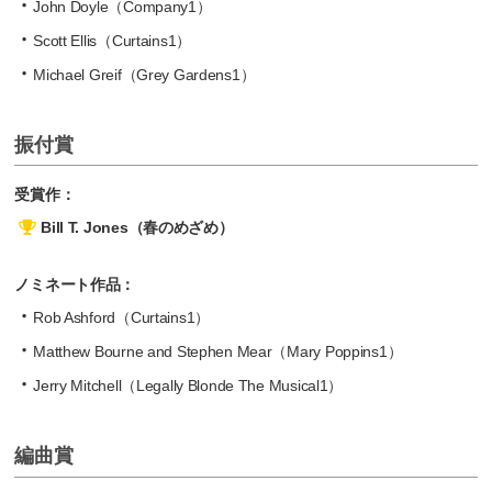
John Doyle（Company1）
Scott Ellis（Curtains1）
Michael Greif（Grey Gardens1）
振付賞
受賞作：
Bill T. Jones（春のめざめ）
ノミネート作品：
Rob Ashford（Curtains1）
Matthew Bourne and Stephen Mear（Mary Poppins1）
Jerry Mitchell（Legally Blonde The Musical1）
編曲賞