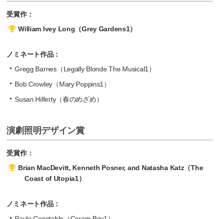
受賞作：
William Ivey Long（Grey Gardens1）
ノミネート作品：
Gregg Barnes（Legally Blonde The Musical1）
Bob Crowley（Mary Poppins1）
Susan Hilferty（春のめざめ）
演劇照明デザイン賞
受賞作：
Brian MacDevitt, Kenneth Posner, and Natasha Katz（The
Coast of Utopia1）
ノミネート作品：
Paule Constable（Coram Boy1）