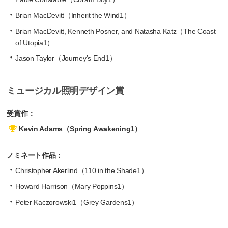
Brian MacDevitt（Inherit the Wind1）
Brian MacDevitt, Kenneth Posner, and Natasha Katz（The Coast
of Utopia1）
Jason Taylor（Journey’s End1）
ミュージカル照明デザイン賞
受賞作：
Kevin Adams（Spring Awakening1）
ノミネート作品：
Christopher Akerlind（110 in the Shade1）
Howard Harrison（Mary Poppins1）
Peter Kaczorowski1（Grey Gardens1）