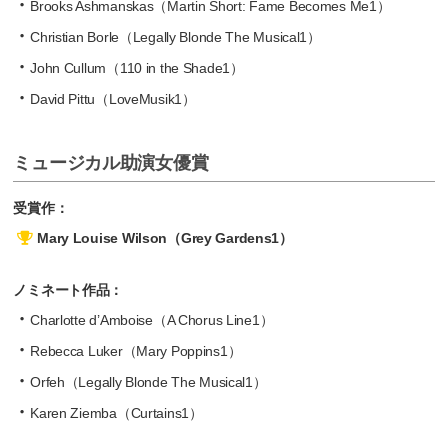
Brooks Ashmanskas（Martin Short: Fame Becomes Me1）
Christian Borle（Legally Blonde The Musical1）
John Cullum（110 in the Shade1）
David Pittu（LoveMusik1）
ミュージカル助演女優賞
受賞作：
Mary Louise Wilson（Grey Gardens1）
ノミネート作品：
Charlotte d’Amboise（A Chorus Line1）
Rebecca Luker（Mary Poppins1）
Orfeh（Legally Blonde The Musical1）
Karen Ziemba（Curtains1）