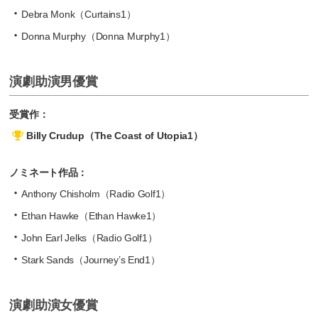
Debra Monk（Curtains1）
Donna Murphy（Donna Murphy1）
演劇助演男優賞
受賞作：
Billy Crudup（The Coast of Utopia1）
ノミネート作品：
Anthony Chisholm（Radio Golf1）
Ethan Hawke（Ethan Hawke1）
John Earl Jelks（Radio Golf1）
Stark Sands（Journey’s End1）
演劇助演女優賞