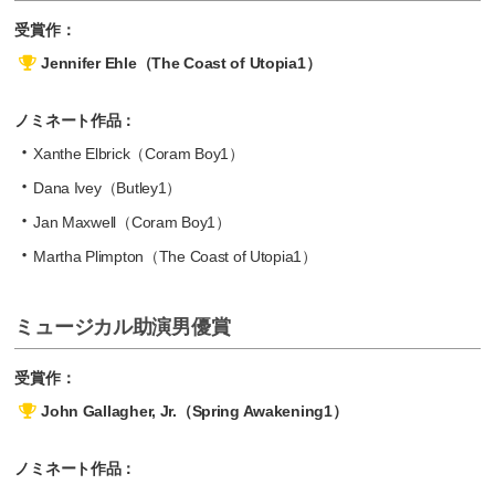
受賞作：
Jennifer Ehle（The Coast of Utopia1）
ノミネート作品：
Xanthe Elbrick（Coram Boy1）
Dana Ivey（Butley1）
Jan Maxwell（Coram Boy1）
Martha Plimpton（The Coast of Utopia1）
ミュージカル助演男優賞
受賞作：
John Gallagher, Jr.（Spring Awakening1）
ノミネート作品：