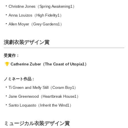
Christine Jones（Spring Awakening1）
Anna Louizos（High Fidelity1）
Allen Moyer（Grey Gardens1）
演劇衣装デザイン賞
受賞作：
Catherine Zuber（The Coast of Utopia1）
ノミネート作品：
Ti Green and Melly Still（Coram Boy1）
Jane Greenwood（Heartbreak House1）
Santo Loquasto（Inherit the Wind1）
ミュージカル衣装デザイン賞