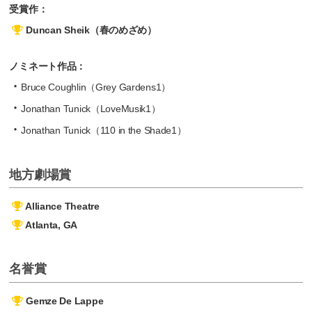
受賞作：
Duncan Sheik（春のめざめ）
ノミネート作品：
Bruce Coughlin（Grey Gardens1）
Jonathan Tunick（LoveMusik1）
Jonathan Tunick（110 in the Shade1）
地方劇場賞
Alliance Theatre
Atlanta, GA
名誉賞
Gemze De Lappe