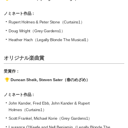
ノミネート作品：
Rupert Holmes & Peter Stone（Curtains1）
Doug Wright（Grey Gardens1）
Heather Hach（Legally Blonde The Musical1）
オリジナル楽曲賞
受賞作：
Duncan Sheik, Steven Sater（春のめざめ）
ノミネート作品：
John Kander, Fred Ebb, John Kander & Rupert
Holmes（Curtains1）
Scott Frankel, Michael Korie（Grey Gardens1）
Laurence O’Keefe and Nell Benjamin（Legally Blonde The