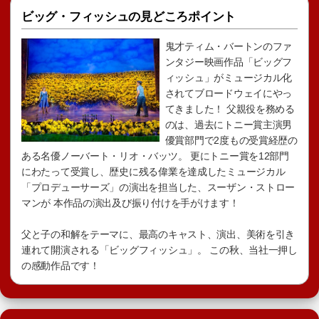
ビッグ・フィッシュの見どころポイント
鬼才ティム・バートンのファ
ンタジー映画作品「ビッグフ
ィッシュ」がミュージカル化
されてブロードウェイにやっ
てきました！ 父親役を務める
のは、過去にトニー賞主演男
優賞部門で2度もの受賞経歴の
ある名優ノーバート・リオ・バッツ。 更にトニー賞を12部門
にわたって受賞し、歴史に残る偉業を達成したミュージカル
「プロデューサーズ」の演出を担当した、スーザン・ストロー
マンが 本作品の演出及び振り付けを手がけます！
父と子の和解をテーマに、最高のキャスト、演出、美術を引き
連れて開演される「ビッグフィッシュ」。 この秋、当社一押し
の感動作品です！