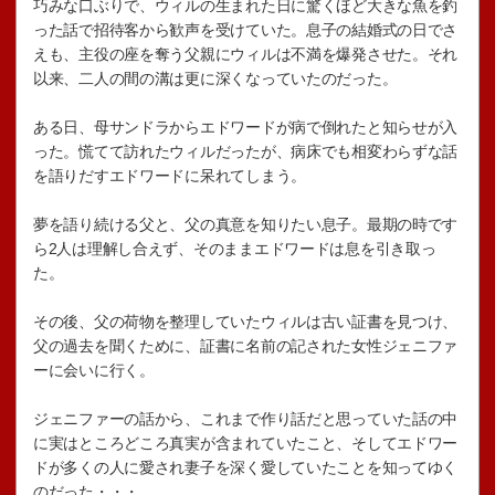
巧みな口ぶりで、ウィルの生まれた日に驚くほど大きな魚を釣
った話で招待客から歓声を受けていた。息子の結婚式の日でさ
えも、主役の座を奪う父親にウィルは不満を爆発させた。それ
以来、二人の間の溝は更に深くなっていたのだった。
ある日、母サンドラからエドワードが病で倒れたと知らせが入
った。慌てて訪れたウィルだったが、病床でも相変わらずな話
を語りだすエドワードに呆れてしまう。
夢を語り続ける父と、父の真意を知りたい息子。最期の時です
ら2人は理解し合えず、そのままエドワードは息を引き取っ
た。
その後、父の荷物を整理していたウィルは古い証書を見つけ、
父の過去を聞くために、証書に名前の記された女性ジェニファ
ーに会いに行く。
ジェニファーの話から、これまで作り話だと思っていた話の中
に実はところどころ真実が含まれていたこと、そしてエドワー
ドが多くの人に愛され妻子を深く愛していたことを知ってゆく
のだった・・・。