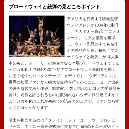
ブロードウェイと銃弾の見どころポイント
アメリカを代表する映画監督
ウディアレンが1994年に制作
し、アカデミー賞7部門にノミ
ネート。 助演女優賞を獲得
し、ウディ作品の中でも名作
との呼び声が高い映画「ブロ
ードウェイと銃弾」が 本人脚
本のもと、ストーリーの舞台となる本場ブロードウェイでミュ
ージカル化！ “狂騒の20年代”のブロードウェイ演劇界を描く、
明るく愉快なバックステージコメディです。 ウディアレンは、
世界の映画ファンから絶大な支持を得ているニューヨーク出身
の映画監督であり俳優、脚本家。 数え切れないほどの受賞歴を
誇り、名作と評されるものは数知れないウディ作品達ですが ミ
ュージカル化はこれが初めての試みとのことで、ファンならず
とも期待がかかります！
演出を担当するのは「クレイジーフォーユー」や「プロデュー
サーズ」でトニー賞最優秀振付賞を含む 5回のトニー賞やドラ