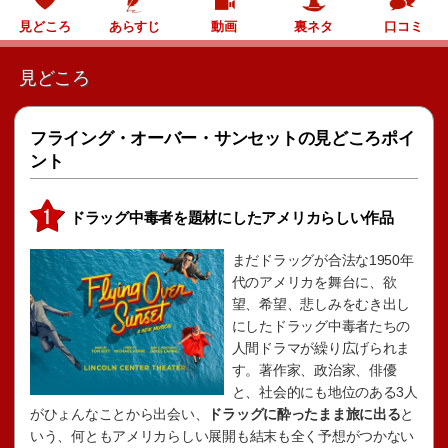
見どころ
あらすじ
動画
裏ネタ
口コミ
見どころ
フライング・オーバー・サンセットの見どころポイ
ント
ドラッグ中毒者を題材にしたアメリカらしい作品
まだドラッグが合法な1950年
代のアメリカを舞台に、欲
望、希望、悲しみをむき出し
にしたドラッグ中毒者たちの
人間ドラマが繰り広げられま
す。著作家、政治家、俳優
と、社会的にも地位のある3人
がひょんなことから出会い、
ドラッグに酔ったまま旅に出る
と
いう、何ともアメリカらしい展開も結末も全く予想がつかない