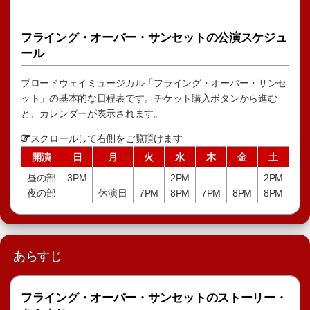
フライング・オーバー・サンセットの公演スケジュ
ール
ブロードウェイミュージカル「フライング・オーバー・サンセ
ット」の基本的な日程表です。チケット購入ボタンから進む
と、カレンダーが表示されます。
スクロールして右側をご覧頂けます
開演
日
月
火
水
木
金
土
昼の部
3PM
2PM
2PM
夜の部
休演日
7PM
8PM
7PM
8PM
8PM
あらすじ
フライング・オーバー・サンセットのストーリー・