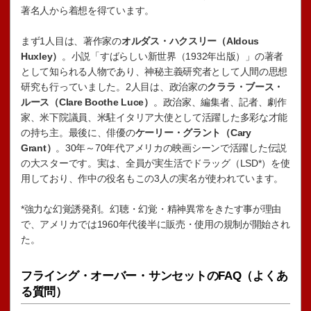
著名人から着想を得ています。
まず1人目は、著作家の
オルダス・ハクスリー（Aldous
Huxley）
。小説「すばらしい新世界（1932年出版）」の著者
として知られる人物であり、神秘主義研究者として人間の思想
研究も行っていました。2人目は、政治家の
クララ・ブース・
ルース（Clare Boothe Luce）
。政治家、編集者、記者、劇作
家、米下院議員、米駐イタリア大使として活躍した多彩な才能
の持ち主。最後に、俳優の
ケーリー・グラント（Cary
Grant）
。30年～70年代アメリカの映画シーンで活躍した伝説
の大スターです。実は、全員が実生活でドラッグ（LSD*）を使
用しており、作中の役名もこの3人の実名が使われています。
*強力な幻覚誘発剤。幻聴・幻覚・精神異常をきたす事が理由
で、アメリカでは1960年代後半に販売・使用の規制が開始され
た。
フライング・オーバー・サンセットのFAQ（よくあ
る質問）