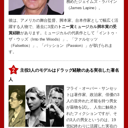
務めたジェイムズ・ラパイン
（James Lapine）。
彼は、アメリカの舞台監督、脚本家、台本作家として幅広く活
躍する人物で、過去に3度の
トニー賞ミュージカル脚本賞の受
賞経験
があります。ミュージカルの代表作として「イントゥ・
ザ・ウッズ（Into the Woods）」、「ファルセッツ
（Falsettos）」、「パッション（Passion）」が挙げられま
す。
主役3人のモデルはドラッグ経験のある実在した著名
人
フライ・オーバー・サンセッ
トは著作家、政治家、俳優の3
人の並外れた才能を持つ男女
が薬物を試し、人生に触発さ
れたフィクションですが、そ
の3人の男女というのは、19
世紀終わりに活躍した実在の