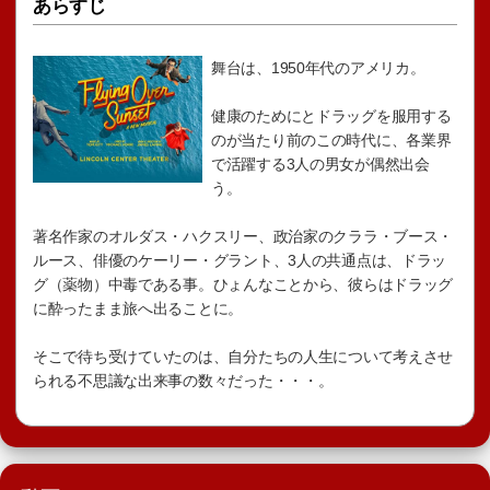
あらすじ
舞台は、1950年代のアメリカ。
健康のためにとドラッグを服用する
のが当たり前のこの時代に、各業界
で活躍する3人の男女が偶然出会
う。
著名作家のオルダス・ハクスリー、政治家のクララ・ブース・
ルース、俳優のケーリー・グラント、3人の共通点は、ドラッ
グ（薬物）中毒である事。ひょんなことから、彼らはドラッグ
に酔ったまま旅へ出ることに。
そこで待ち受けていたのは、自分たちの人生について考えさせ
られる不思議な出来事の数々だった・・・。