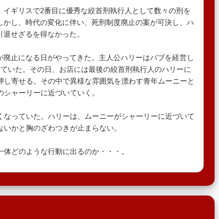
、イギリスで2番目に優秀な絞首刑執行人として数々の刑を
しかし、時代の変化に伴い、死刑制度廃止の案が可決し、ハ
引退せざるを得なかった。
が廃止になる日がやってきた。主人公ハリーはパブを経営し
していた。その日、お店には最後の絞首刑執行人のハリーに
押し寄せる。その中で異様な雰囲気を漂わす青年ムーニーと
のシャーリーに近づいていく。
くなっていた。ハリーは、ムーニーがシャーリーに近づいて
ないかと胸のざわつきが止まらない。
一体どのような行動に出るのか・・・。