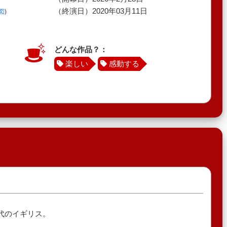
（終演日）2020年03月11日
図
)
どんな作品？：
楽しい
感動する
年代のイギリス。