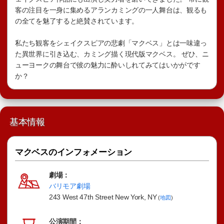
客の注目を一身に集めるアランカミングの一人舞台は、観るも
の全てを魅了すると絶賛されています。
私たち観客をシェイクスピアの悲劇「マクベス」とは一味違っ
た異世界に引き込む、カミング描く現代版マクベス。 ぜひ、ニ
ューヨークの舞台で彼の魅力に酔いしれてみてはいかがです
か？
基本情報
マクベスのインフォメーション
劇場：
バリモア劇場
243 West 47th Street New York, NY
(
地図
)
公演期間：