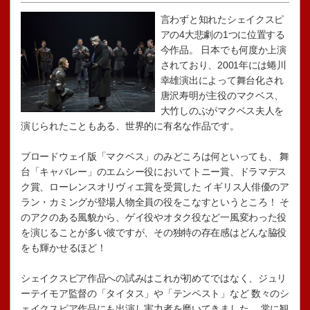
言わずと知れたシェイクスピ
アの4大悲劇の1つに位置する
今作品。 日本でも何度か上演
されており、2001年には蜷川
幸雄演出によって舞台化され
唐沢寿明が主役のマクベス、
大竹しのぶがマクベス夫人を
演じられたこともある、世界的に有名な作品です。
ブロードウェイ版「マクベス」のみどころは何といっても、 舞
台「キャバレー」のエムシー役においてトニー賞、ドラマデス
ク賞、ローレンスオリヴィエ賞を受賞した イギリス人俳優のア
ラン・カミングが登場人物全員の役をこなすというところ！ そ
のアクのある風貌から、ゲイ役やオタク役など一風変わった役
を演じることが多い彼ですが、その独特の存在感はどんな脇役
をも輝かせるほど！
シェイクスピア作品への試みはこれが初めてではなく、ジュリ
ーテイモア監督の「タイタス」や「テンペスト」など 数々のシ
ェイクスピア作品にも出演し実力者を磨いてきました。 常に観