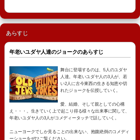
あらすじ
年老いユダヤ人達のジョークのあらすじ
舞台に登場するのは、5人のユダヤ
人達。年老いユダヤ人の3人が、若
い2人に古今東西の生きる知恵や切
れたジョークを伝授していく。
愛、結婚、そして親としての心構
え・・・。生きていく上で起こり得る様々な出来事に関して、
年老いユダヤ人の3人がコメディータッチで話していく。
ニューヨークでしか見ることの出来ない、抱腹絶倒のコメディ
ーショーをぜひご覧ください。