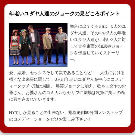
年老いユダヤ人達のジョークの見どころポイント
舞台に出てくるのは、5人のユ
ダヤ人達。その中の3人の年老
いユダヤ人達が、若い2人に対
して古今東西の知恵やジョー
クを伝授していくストーリ
ー。
愛、結婚、セックスそして親であることなど… 人生における
様々な出来事に関して、3人の年老いユダヤ人を中心にコメデ
ィータッチで話は展開。 爆笑ジョークに加え、歌やユダヤのお
爺さん、お婆さんのコミカルなセリフに劇場は次第に笑いの渦
に巻き込まれていきます。
NYでしか見ることの出来ない、抱腹絶倒90分間ノンストップ
のコメディーショーをぜひお楽しみ下さい！