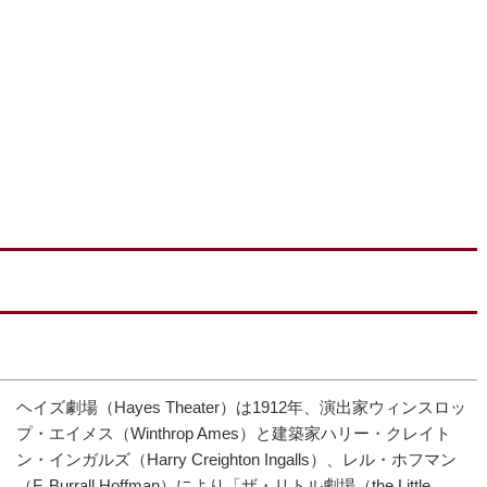
ヘイズ劇場（Hayes Theater）は1912年、演出家ウィンスロッ
プ・エイメス（Winthrop Ames）と建築家ハリー・クレイト
ン・インガルズ（Harry Creighton Ingalls）、レル・ホフマン
（F. Burrall Hoffman）により「ザ・リトル劇場（the Little