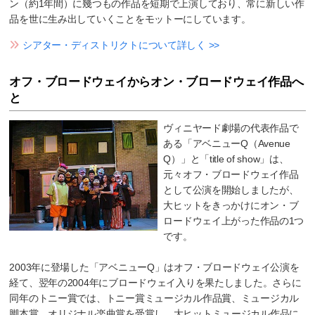
ン（約1年間）に幾つもの作品を短期で上演しており、常に新しい作
品を世に生み出していくことをモットーにしています。
シアター・ディストリクトについて詳しく >>
オフ・ブロードウェイからオン・ブロードウェイ作品へ
と
ヴィニヤード劇場の代表作品で
ある「アベニューQ（Avenue
Q）」と「title of show」は、
元々オフ・ブロードウェイ作品
として公演を開始しましたが、
大ヒットをきっかけにオン・ブ
ロードウェイ上がった作品の1つ
です。
2003年に登場した「アベニューQ」はオフ・ブロードウェイ公演を
経て、翌年の2004年にブロードウェイ入りを果たしました。さらに
同年のトニー賞では、トニー賞ミュージカル作品賞、ミュージカル
脚本賞、オリジナル楽曲賞を受賞し、大ヒットミュージカル作品に