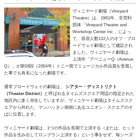
ヴィニヤード劇場（Vineyard
Theatre）は、1981年、非営利
団体「Vineyard Theatre and
Workshop Center Inc.」によっ
て、収容人数132人のオフ・ブロ
ードウェイ劇場として建設され
ました。ヴィニヤード劇場は、
上演作「アベニューQ（Avenue
Q）」が第58回（2004年）トニー賞でミュージカル作品賞を受賞し
た事でも有名になった劇場です。
通常ブロードウェイの劇場は、
シアター・ディストリクト
（Theater District）
と呼ばれるタイムズスクエア周辺の指定された
地区内に多く存在していますが、ヴィニヤード劇場はタイムズスク
エアから外れた、マンハッタン南側にあるユニオン・スクエアのそ
ばに位置します。
ヴィニヤード劇場は、1つの作品を長期で上演する（または、ヒット
作品を生み出してロングラン上演する）という事をせず、毎シーズ