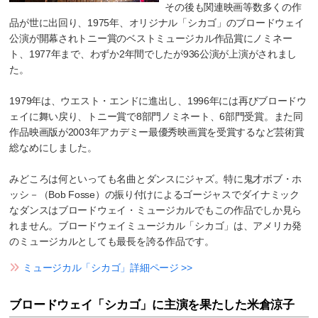
その後も関連映画等数多くの作
品が世に出回り、1975年、オリジナル「シカゴ」のブロードウェイ
公演が開幕されトニー賞のベストミュージカル作品賞にノミネー
ト、1977年まで、わずか2年間でしたが936公演が上演がされまし
た。
1979年は、ウエスト・エンドに進出し、1996年には再びブロードウ
ェイに舞い戻り、トニー賞で8部門ノミネート、6部門受賞。また同
作品映画版が2003年アカデミー最優秀映画賞を受賞するなど芸術賞
総なめにしました。
みどころは何といっても名曲とダンスにジャズ。特に鬼才ボブ・ホ
ッシ－（Bob Fosse）の振り付けによるゴージャスでダイナミック
なダンスはブロードウェイ・ミュージカルでもこの作品でしか見ら
れません。ブロードウェイミュージカル「シカゴ」は、アメリカ発
のミュージカルとしても最長を誇る作品です。
ミュージカル「シカゴ」詳細ページ >>
ブロードウェイ「シカゴ」に主演を果たした米倉涼子