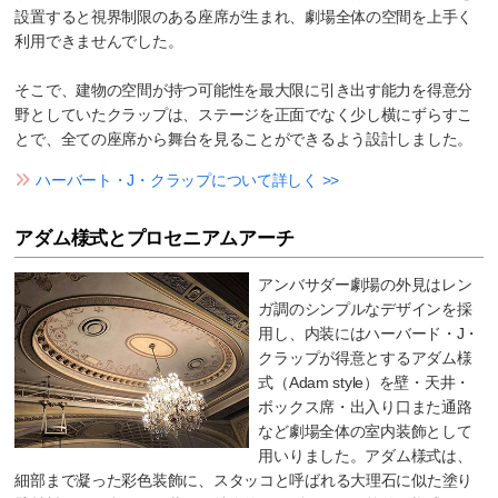
設置すると視界制限のある座席が生まれ、劇場全体の空間を上手く
利用できませんでした。
そこで、建物の空間が持つ可能性を最大限に引き出す能力を得意分
野としていたクラップは、ステージを正面でなく少し横にずらすこ
とで、全ての座席から舞台を見ることができるよう設計しました。
ハーバート・J・クラップについて詳しく >>
アダム様式とプロセニアムアーチ
アンバサダー劇場の外見はレン
ガ調のシンプルなデザインを採
用し、内装にはハーバード・J・
クラップが得意とするアダム様
式（Adam style）を壁・天井・
ボックス席・出入り口また通路
など劇場全体の室内装飾として
用いりました。アダム様式は、
細部まで凝った彩色装飾に、スタッコと呼ばれる大理石に似た塗り