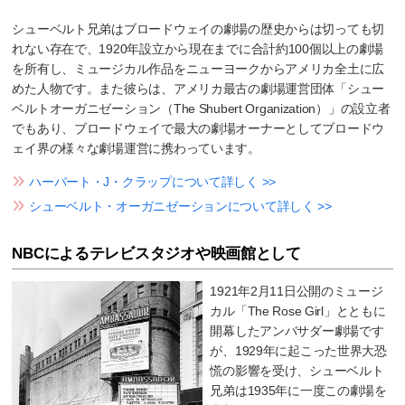
シューベルト兄弟はブロードウェイの劇場の歴史からは切っても切
れない存在で、1920年設立から現在までに合計約100個以上の劇場
を所有し、ミュージカル作品をニューヨークからアメリカ全土に広
めた人物です。また彼らは、アメリカ最古の劇場運営団体「シュー
ベルトオーガニゼーション（The Shubert Organization）」の設立者
でもあり、ブロードウェイで最大の劇場オーナーとしてブロードウ
ェイ界の様々な劇場運営に携わっています。
ハーバート・J・クラップについて詳しく >>
シューベルト・オーガニゼーションについて詳しく >>
NBCによるテレビスタジオや映画館として
1921年2月11日公開のミュージ
カル「The Rose Girl」とともに
開幕したアンバサダー劇場です
が、1929年に起こった世界大恐
慌の影響を受け、シューベルト
兄弟は1935年に一度この劇場を