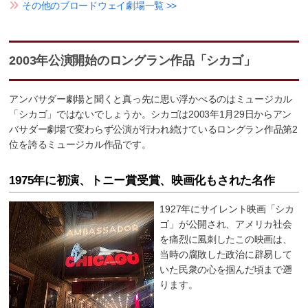
その他のブロードウェイ劇場一覧 >>
2003年公演開始のロングラン作品「シカゴ」
アンバサダー劇場と聞くと真っ先に思い浮かべるのはミュージカル
「シカゴ」ではないでしょうか。シカゴは2003年1月29日からアン
バサダー劇場で変わらず公演が行われ続けているロングラン作品第2
位を誇るミュージカル作品です。
1975年に初演、トニー賞受賞、映画化もされた名作
1927年にサイレント映画「シカ
ゴ」が公開され、アメリカ社会
を痛烈に風刺したこの映画は、
当時の腐敗した政治に辟易して
いた民衆の心を掴んだ頃まで遡
ります。