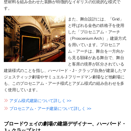
壁材料を組み合わせた装飾が特徴的なイギリスの伝統的な様式で
す。
また、舞台設計には、「Grid」
と呼ばれる金色の鉄格子を使用
した「プロセニアム・アーチ
（Proscenium Arch）」建築方式
を用いています。プロセニア
ム・アーチは、舞台を一方向か
ら見る額縁がある舞台で、舞台
と客席の境界が区分されている
建築様式のことを指し、ハーバード・J・クラップ自身が建築したマ
ジェスティック劇場やサミュエル J フリードマン劇場など他劇場に
も、このプロセニアム・アーチ様式とアダム様式の組み合わせを多
く使用しています。
アダム様式建築について詳しく >>
プロセニアム・アーチ建築について詳しく >>
ブロードウェイの劇場の建築デザイナー、ハーバード・
J・クラップとは