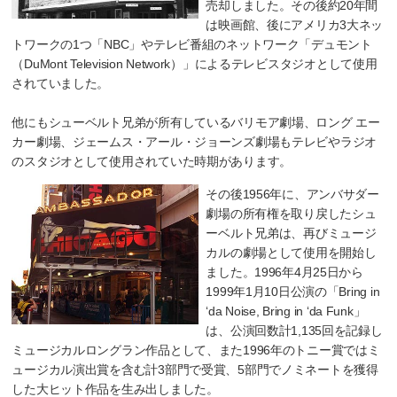
売却しました。その後約20年間
は映画館、後にアメリカ3大ネッ
トワークの1つ「NBC」やテレビ番組のネットワーク「デュモント
（DuMont Television Network）」によるテレビスタジオとして使用
されていました。
他にもシューベルト兄弟が所有しているバリモア劇場、ロング エー
カー劇場、ジェームス・アール・ジョーンズ劇場もテレビやラジオ
のスタジオとして使用されていた時期があります。
その後1956年に、アンバサダー
劇場の所有権を取り戻したシュ
ーベルト兄弟は、再びミュージ
カルの劇場として使用を開始し
ました。1996年4月25日から
1999年1月10日公演の「Bring in
‘da Noise, Bring in ‘da Funk」
は、公演回数計1,135回を記録し
ミュージカルロングラン作品として、また1996年のトニー賞ではミ
ュージカル演出賞を含む計3部門で受賞、5部門でノミネートを獲得
した大ヒット作品を生み出しました。