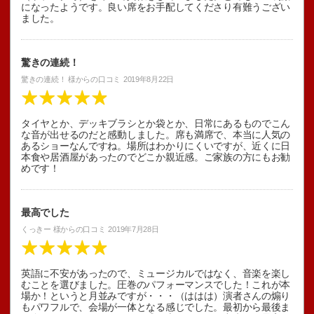
になったようです。良い席をお手配してくださり有難うござい
ました。
驚きの連続！
驚きの連続！
様からの口コミ
2019年8月22日
タイヤとか、デッキブラシとか袋とか、日常にあるものでこん
な音が出せるのだと感動しました。席も満席で、本当に人気の
あるショーなんですね。場所はわかりにくいですが、近くに日
本食や居酒屋があったのでどこか親近感。ご家族の方にもお勧
めです！
最高でした
くっきー
様からの口コミ
2019年7月28日
英語に不安があったので、ミュージカルではなく、音楽を楽し
むことを選びました。圧巻のパフォーマンスでした！これが本
場か！というと月並みですが・・・（ははは）演者さんの煽り
もパワフルで、会場が一体となる感じでした。最初から最後ま