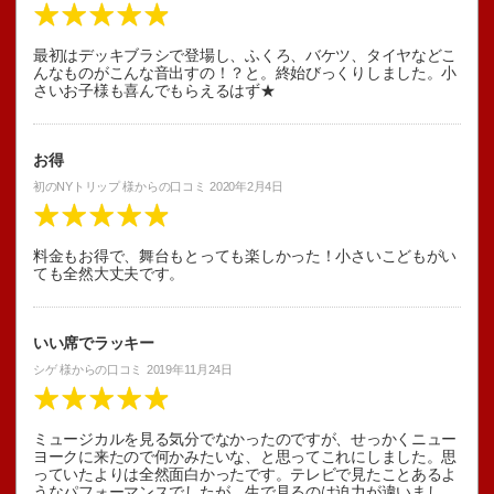
最初はデッキブラシで登場し、ふくろ、バケツ、タイヤなどこ
んなものがこんな音出すの！？と。終始びっくりしました。小
さいお子様も喜んでもらえるはず★
お得
初のNYトリップ
様からの口コミ
2020年2月4日
料金もお得で、舞台もとっても楽しかった！小さいこどもがい
ても全然大丈夫です。
いい席でラッキー
シゲ
様からの口コミ
2019年11月24日
ミュージカルを見る気分でなかったのですが、せっかくニュー
ヨークに来たので何かみたいな、と思ってこれにしました。思
っていたよりは全然面白かったです。テレビで見たことあるよ
うなパフォーマンスでしたが、生で見るのは迫力が違いまし