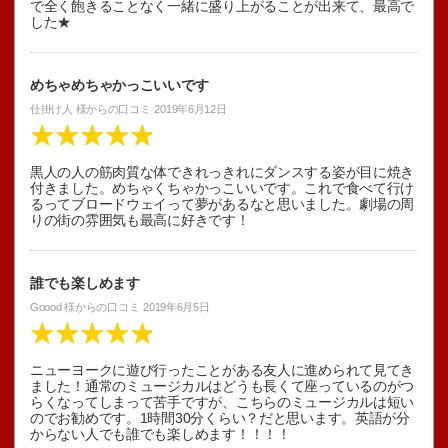
で全く飽きることなく一緒に盛り上がることが出来て、最高で
した★
めちゃめちゃかっこいいです
仕掛け人
様からの口コミ
2019年6月12日
黒人の人の筋肉質な体できれっきれにダンスする姿が目に焼き
付きました。めちゃくちゃかっこいいです。これで食べて行け
るってブロードウェイって夢があるなと思いました。劇場の周
りの街の雰囲気も最高に好きです！
誰でも楽しめます
Goood
様からの口コミ
2019年6月5日
ニューヨークに遊び行ったことがある友人に進められて見てき
ました！通常のミュージカルはどうも長くて座っているのがつ
らくなってしまって苦手ですが、こちらのミュージカルは短い
のでお勧めです。1時間30分くらい？だと思います。英語が分
からない人でも誰でも楽しめます！！！！