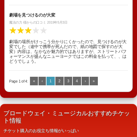
劇場を見つけるのが大変
魔法の力
様からの口コミ
2019年5月3日
劇場の場所がけっこう分かりにくかったので、見つけるのが大
変でした（途中で携帯が死んだので、紙の地図で探すのが大
変）内容は、なかなか魅力的ではありますが、ストリートパフ
ォーマンスが盛んなニューヨークではこの料金を払って、、は
どうでしょう。
«
‹
1
2
3
4
›
»
Page 1 of 4:
ブロードウェイ・ミュージカルおすすめチケッ
ト情報
チケット購入のお役立ち情報がいっぱい