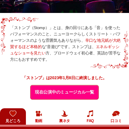
「ストンプ（Stomp）」とは、身の回りにある「音」を使った
パフォーマンスのこと。ニューヨークらしくストリート・パフ
ォーマンスのような雰囲気もありながら、
辛口な地元紙が大絶
賛するほど本格的
な“音遊び”です。ストンプは、
エネルギッシ
ュなショーを見たい
方、ブロードウェイ初心者、英語が苦手な
方にもおすすめです。
「ストンプ」は2023年1月8日に終演しました。
現在公演中のミュージカル一覧
見どころ
動画
裏ネタ
FAQ
口コミ