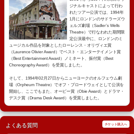
ジナルキャストによって行わ
れたツアー公演では、1994年
1月にロンドンのサドラーズウ
ェルズ劇場（Sadler’s Wells
Theatre）で行なわれた期間限
定公演最中に、ロンドンのミ
ュージカル作品を対象としたローレンス・オリヴィエ賞
（Laurence Olivier Award）でベスト・エンターテイメント賞
（Best Entertainment Award）ノミネート、振付賞（Best
Choreography Award）を受賞しました。
そして、1994年02月27日からニューヨークのオルフェウム劇
場（Orpheum Theatre）でオフ・ブロードウェイとして公演を
開始し、ここでもまた、オービー賞（Obie Award）とドラマ・
デスク賞（Drama Desk Award）を受賞しました。
よくある質問
チケット購入へ