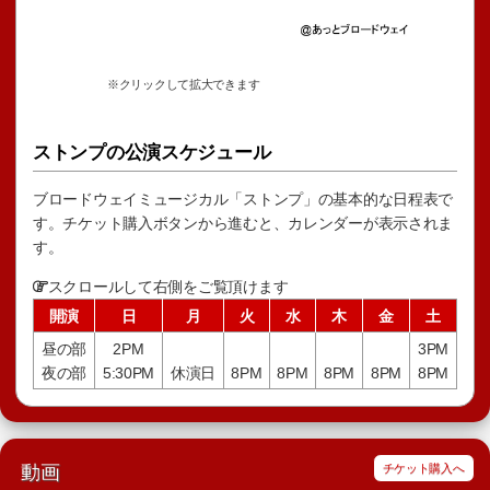
※クリックして拡大できます
ストンプの公演スケジュール
ブロードウェイミュージカル「ストンプ」の基本的な日程表で
す。チケット購入ボタンから進むと、カレンダーが表示されま
す。
スクロールして右側をご覧頂けます
開演
日
月
火
水
木
金
土
昼の部
2PM
3PM
夜の部
5:30PM
休演日
8PM
8PM
8PM
8PM
8PM
動画
チケット購入へ