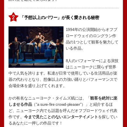
「予想以上のパワー」が長く愛される秘密
1994年の公演開始からオフブ
ロードウェイのロングラン作
品の1つとして観客を魅力して
いる作品。
8人のパフォーマーによる演技
はニューヨークに限らず世界
中で人気を誇ります。私達が日常で使用している生活用品が楽
器の代わりとなり、想像以上の力強い踊りとパフォーマンスで
会場全体を盛り上げてくれます。
かの有名なニューヨーク・タイムズ紙には、「
観客を絶対に楽
しませる作品
（”a sure-fire crowd-pleaser”）」と紹介するほ
ど、ニューヨーク内でも話題を呼んだオフブロードウェイ代表
作です。
今まで見たことのないエンターテイメント
を探してい
るあなたに一押しの作品です！