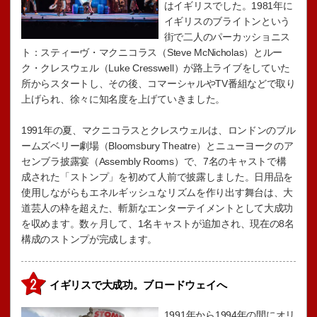
はイギリスでした。1981年に
イギリスのブライトンという
街で二人のパーカッショニス
ト：スティーヴ・マクニコラス（Steve McNicholas）とルー
ク・クレスウェル（Luke Cresswell）が路上ライブをしていた
所からスタートし、その後、コマーシャルやTV番組などで取り
上げられ、徐々に知名度を上げていきました。
1991年の夏、マクニコラスとクレスウェルは、ロンドンのブル
ームズベリー劇場（Bloomsbury Theatre）とニューヨークのア
センブラ披露宴（Assembly Rooms）で、7名のキャストで構
成された「ストンプ」を初めて人前で披露しました。日用品を
使用しながらもエネルギッシュなリズムを作り出す舞台は、大
道芸人の枠を超えた、斬新なエンターテイメントとして大成功
を収めます。数ヶ月して、1名キャストが追加され、現在の8名
構成のストンプが完成します。
イギリスで大成功。ブロードウェイへ
1991年から1994年の間にオリ