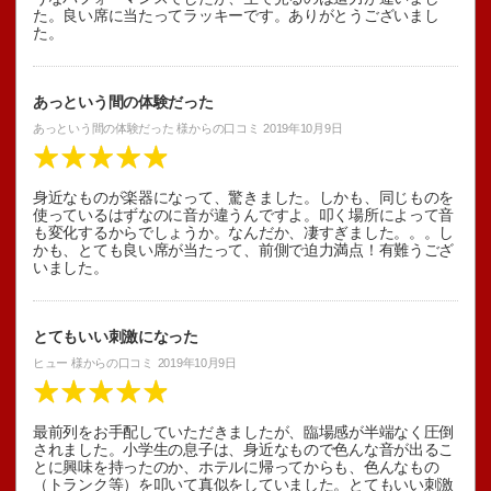
た。良い席に当たってラッキーです。ありがとうございまし
た。
あっという間の体験だった
あっという間の体験だった
様からの口コミ
2019年10月9日
身近なものが楽器になって、驚きました。しかも、同じものを
使っているはずなのに音が違うんですよ。叩く場所によって音
も変化するからでしょうか。なんだか、凄すぎました。。。し
かも、とても良い席が当たって、前側で迫力満点！有難うござ
いました。
とてもいい刺激になった
ヒュー
様からの口コミ
2019年10月9日
最前列をお手配していただきましたが、臨場感が半端なく圧倒
されました。小学生の息子は、身近なもので色んな音が出るこ
とに興味を持ったのか、ホテルに帰ってからも、色んなもの
（トランク等）を叩いて真似をしていました。とてもいい刺激