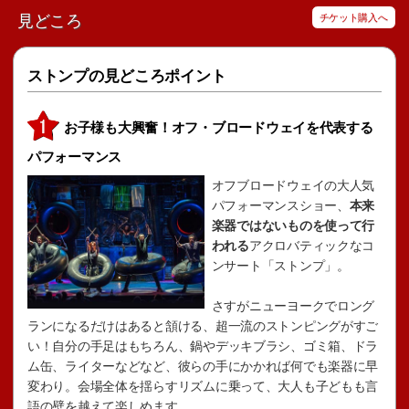
見どころ
チケット購入へ
ストンプの見どころポイント
お子様も大興奮！オフ・ブロードウェイを代表する
パフォーマンス
オフブロードウェイの大人気
パフォーマンスショー、
本来
楽器ではないものを使って行
われる
アクロバティックなコ
ンサート「ストンプ」。
さすがニューヨークでロング
ランになるだけはあると頷ける、超一流のストンピングがすご
い！自分の手足はもちろん、鍋やデッキブラシ、ゴミ箱、ドラ
ム缶、ライターなどなど、彼らの手にかかれば何でも楽器に早
変わり。会場全体を揺らすリズムに乗って、大人も子どもも言
語の壁を越えて楽しめます。